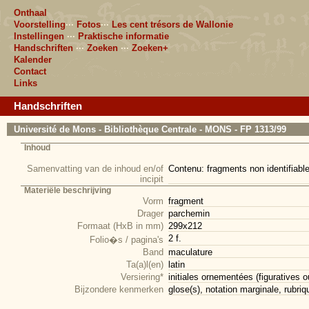
Onthaal
Voorstelling
···
Fotos
···
Les cent trésors de Wallonie
Instellingen
···
Praktische informatie
Handschriften
···
Zoeken
···
Zoeken+
Kalender
Contact
Links
Handschriften
Université de Mons - Bibliothèque Centrale - MONS - FP 1313/99
Inhoud
Samenvatting van de inhoud en/of
Contenu: fragments non identifiables
incipit
Materiële beschrijving
Vorm
fragment
Drager
parchemin
Formaat (HxB in mm)
299x212
2 f.
Folio�s / pagina's
Band
maculature
Ta(a)l(en)
latin
Versiering*
initiales ornementées (figuratives o
Bijzondere kenmerken
glose(s), notation marginale, rubriq