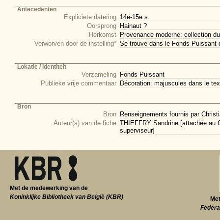
Antecedenten
Expliciete datering
14e-15e s.
Oorsprong
Hainaut ?
Herkomst
Provenance moderne: collection du
Verworven door de instelling*
Se trouve dans le Fonds Puissant 
Lokatie / identiteit
Verzameling
Fonds Puissant
Publieke vrije commentaar
Décoration: majuscules dans le tex
Bron
Bron
Renseignements fournis par Christi
Auteur(s) van de fiche
THIEFFRY Sandrine [attachée au CI
superviseur]
Met de medewerking van de
Koninklijke Bibliotheek van België (KBR)
Met
Federa