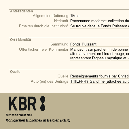
Antezedenten
Allgemeine Datierung
15e s.
Herkunft
Provenance moderne: collection du
Erhalten durch die Institution*
Se trouve dans le Fonds Puissant 
Ort / Identität
Sammlung
Fonds Puissant
Öffentlicher freier Kommentar
Manuscrit sur parchemin de bonne qu
alternativement en bleu et rouge, 
représentant l'agneau mystique et l
Quelle
Quelle
Renseignements fournis par Christi
Autor(en) des Beitrags
THIEFFRY Sandrine [attachée au CI
Mit Mitarbeit der
Königlichen Bibliothek in Belgien (KBR)