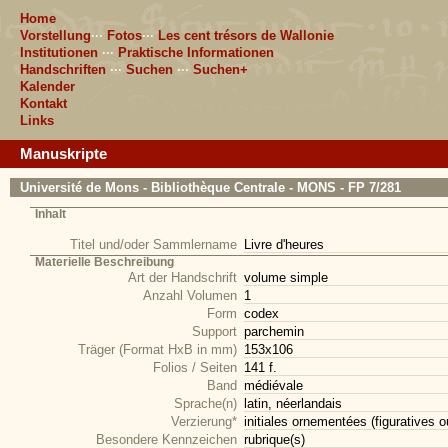
Home
Vorstellung
···
Fotos
···
Les cent trésors de Wallonie
Institutionen
···
Praktische Informationen
Handschriften
···
Suchen
···
Suchen+
Kalender
Kontakt
Links
Manuskripte
Université de Mons - Bibliothèque Centrale - MONS - FP 7/281
Inhalt
Titel und/oder Sammlername
Livre d'heures
Materielle Beschreibung
Art der Handschrift
volume simple
Anzahl Volumen
1
Form
codex
Support
parchemin
Träger (Format HxB in mm)
153x106
Folios / Seiten
141 f.
Band
médiévale
Sprache(n)
latin, néerlandais
Verzierung*
initiales ornementées (figuratives 
Besondere Kennzeichen
rubrique(s)