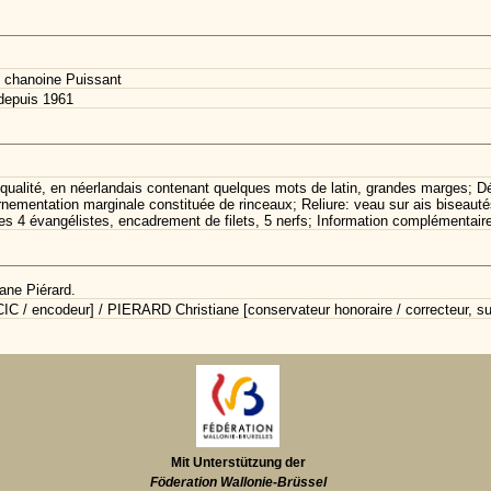
 chanoine Puissant
depuis 1961
alité, en néerlandais contenant quelques mots de latin, grandes marges; Décor
ornementation marginale constituée de rinceaux; Reliure: veau sur ais biseaut
es 4 évangélistes, encadrement de filets, 5 nerfs; Information complémentaire:
ane Piérard.
C / encodeur] / PIERARD Christiane [conservateur honoraire / correcteur, su
Mit Unterstützung der
Föderation Wallonie-Brüssel