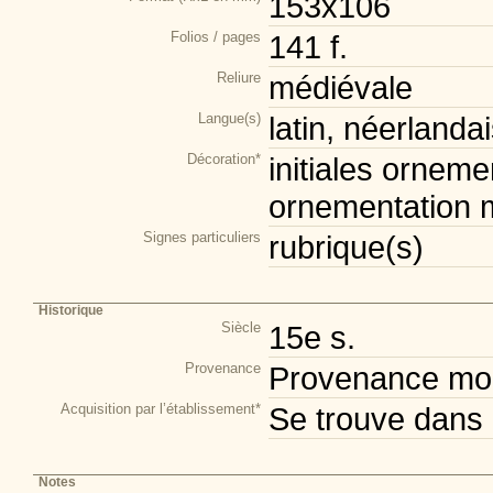
153x106
Folios / pages
141 f.
Reliure
médiévale
Langue(s)
latin, néerlanda
Décoration*
initiales orneme
ornementation m
Signes particuliers
rubrique(s)
Historique
Siècle
15e s.
Provenance
Provenance mod
Acquisition par l’établissement*
Se trouve dans 
Notes