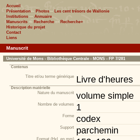
Accueil
Présentation
···
Photos
···
Les cent trésors de Wallonie
Institutions
···
Annuaire
Manuscrits
···
Recherche
···
Recherche+
Historique du projet
Contact
Liens
Manuscrit
Université de Mons - Bibliothèque Centrale - MONS - FP 7/281
Contenus
Titre et/ou terme générique
Livre d'heures
Description matérielle
Nature du manuscrit
volume simple
Nombre de volumes
1
Forme
codex
Support
parchemin
Format (HxL en mm)