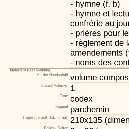
- hymne (f. b)
- hymne et lect
confrérie au jour
- prières pour l
- règlement de l
amendements (f
- noms des conf
Materielle Beschreibung
Art der Handschrift
volume composi
Anzahl Volumen
1
Form
codex
Support
parchemin
Träger (Format HxB in mm)
210x135 (dimens
Folios / Seiten