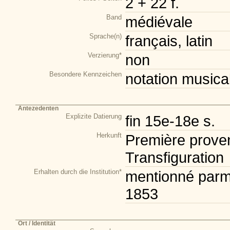
2 + 22 f.
Band
médiévale
Sprache(n)
français, latin
Verzierung*
non
Besondere Kennzeichen
notation musica
Antezedenten
Explizite Datierung
fin 15e-18e s.
Herkunft
Première proven
Transfiguration
Erhalten durch die Institution*
mentionné parmi
1853
Ort / Identität