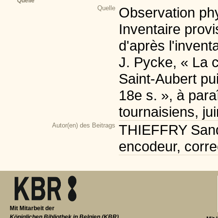
Quelle
Quelle
Observation phy
Inventaire prov
d'après l'invent
J. Pycke, « La c
Saint-Aubert pu
18e s. », à para
tournaisiens, ju
Autor(en) des Beitrags
THIEFFRY Sandr
encodeur, corre
Mit Mitarbeit der
Königlichen Bibliothek in Belgien (KBR)