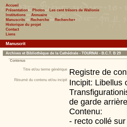
Accueil
Présentation
···
Photos
···
Les cent trésors de Wallonie
Institutions
···
Annuaire
Manuscrits
···
Recherche
···
Recherche+
Historique du projet
Contact
Liens
Manuscrit
Archives et Bibliothèque de la Cathédrale - TOURNAI - B.C.T. B 29
Contenus
Titre et/ou terme générique
Registre de conf
Résumé du contenu et/ou incipit
Incipit: Libellus
Transfiguration
de garde arrière
Contenu:
- recto collé sur