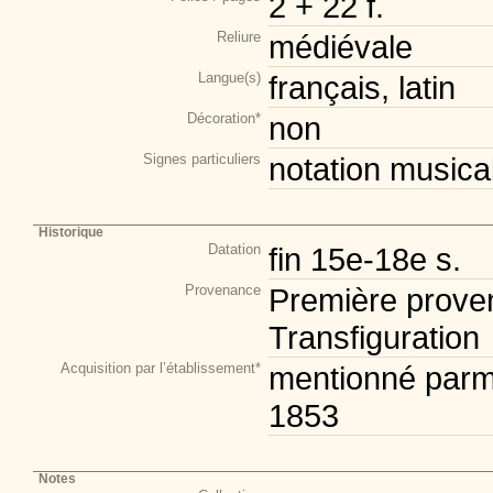
2 + 22 f.
Reliure
médiévale
Langue(s)
français, latin
Décoration*
non
Signes particuliers
notation musica
Historique
Datation
fin 15e-18e s.
Provenance
Première proven
Transfiguration
Acquisition par l’établissement*
mentionné parmi
1853
Notes