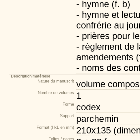
- hymne (f. b)
- hymne et lect
confrérie au jour
- prières pour l
- règlement de l
amendements (f
- noms des conf
Description matérielle
Nature du manuscrit
volume composi
Nombre de volumes
1
Forme
codex
Support
parchemin
Format (HxL en mm)
210x135 (dimens
Folios / pages