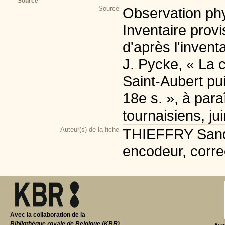
Source
Source
Observation phy
Inventaire prov
d'après l'invent
J. Pycke, « La c
Saint-Aubert pu
18e s. », à para
tournaisiens, ju
Auteur(s) de la fiche
THIEFFRY Sandr
encodeur, corre
Avec la collaboration de la
Bibliothèque royale de Belgique (KBR)