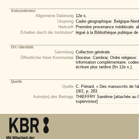
Antezedenten
Allgemeine Datierung
12e s.
Ursprung
Cadre géographique: Belgique-Nord
Herkunft
Première provenance médiévale: ab
Erhalten durch die Institution*
légué à la Bibliothèque publique 
Ort / Identität
Sammlung
Collection générale
Öffentlicher freier Kommentar
Diocèse: Cambrai; Ordre religieux: B
Information complémentaire: codex in
écriture plus tardive (fin 12e s.).
Quelle
Quelle
C. Piérard, « Des manuscrits de l'a
19/2, p. 283.
Autor(en) des Beitrags
THIEFFRY Sandrine [attachée au CI
superviseur]
Mit Mitarbeit der