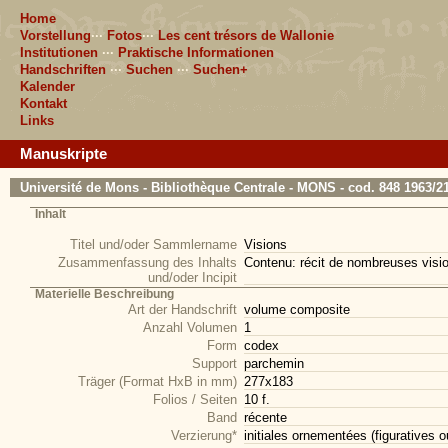
Home
Vorstellung
···
Fotos
···
Les cent trésors de Wallonie
Institutionen
···
Praktische Informationen
Handschriften
···
Suchen
···
Suchen+
Kalender
Kontakt
Links
Manuskripte
Université de Mons - Bibliothèque Centrale - MONS - cod. 848 1963/2
Inhalt
Titel und/oder Sammlername
Visions
Zusammenfassung des Inhalts
Contenu: récit de nombreuses vis
und/oder Incipit
Materielle Beschreibung
Art der Handschrift
volume composite
Anzahl Volumen
1
Form
codex
Support
parchemin
Träger (Format HxB in mm)
277x183
Folios / Seiten
10 f.
Band
récente
Verzierung*
initiales ornementées (figuratives o