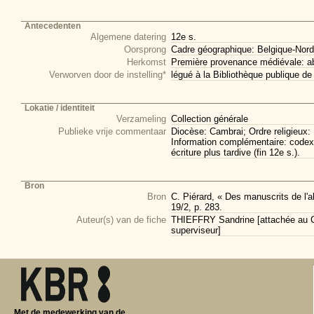
Antecedenten
Algemene datering
12e s.
Oorsprong
Cadre géographique: Belgique-Nord
Herkomst
Première provenance médiévale: ab
Verworven door de instelling*
légué à la Bibliothèque publique 
Lokatie / identiteit
Verzameling
Collection générale
Publieke vrije commentaar
Diocèse: Cambrai; Ordre religieux: B
Information complémentaire: codex in
écriture plus tardive (fin 12e s.).
Bron
Bron
C. Piérard, « Des manuscrits de l'a
19/2, p. 283.
Auteur(s) van de fiche
THIEFFRY Sandrine [attachée au CI
superviseur]
Met de medewerking van de