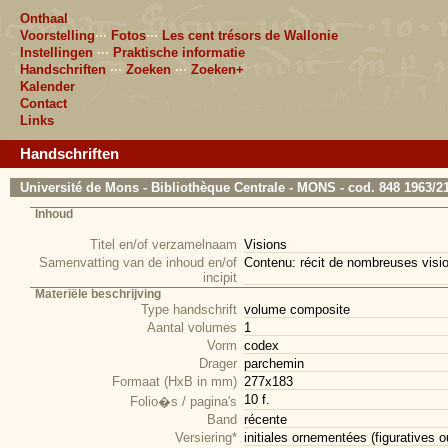
Onthaal
Voorstelling
···
Fotos
···
Les cent trésors de Wallonie
Instellingen
···
Praktische informatie
Handschriften
···
Zoeken
···
Zoeken+
Kalender
Contact
Links
Handschriften
Université de Mons - Bibliothèque Centrale - MONS - cod. 848 1963/2
Inhoud
Titel en/of verzamelnaam
Visions
Samenvatting van de inhoud en/of
Contenu: récit de nombreuses vis
incipit
Materiële beschrijving
Type handschrift
volume composite
Aantal volumes
1
Vorm
codex
Drager
parchemin
Formaat (HxB in mm)
277x183
10 f.
Folio�s / pagina's
Band
récente
Versiering*
initiales ornementées (figuratives o