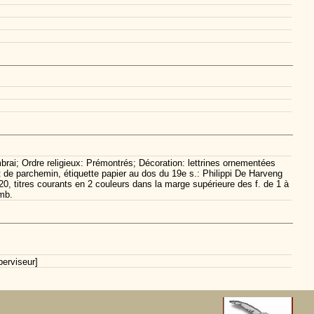
mbrai; Ordre religieux: Prémontrés; Décoration: lettrines ornementées
ert de parchemin, étiquette papier au dos du 19e s.: Philippi De Harveng
0, titres courants en 2 couleurs dans la marge supérieure des f. de 1 à
omb.
erviseur]