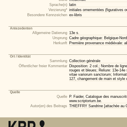
Sprache(n)
latin
Verzierung*
initiales ornementées (figuratives o
Besondere Kennzeichen
ex-libris
Antezedenten
Allgemeine Datierung
13e s.
Ursprung
Cadre géographique: Belgique-Nord
Herkunft
Première provenance médiévale: ab
Ort / Identität
Sammlung
Collection générale
Öffentlicher freier Kommentar
Disposition: 2 col.; Nombre de lign
rouges et bleues; Reliure: 13e-14e 
vitae variorum sanctorum; Informati
127, changement de main et style d'
Quelle
Quelle
P. Faider, Catalogue des manuscrits
www.scriptorium.be.
Autor(en) des Beitrags
THIEFFRY Sandrine [attachée au CI