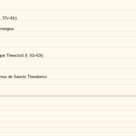
. 37v-41r)
rvengius
ue Theoctisti (f. 61r-63r)
elmus de Sancto Theodorico