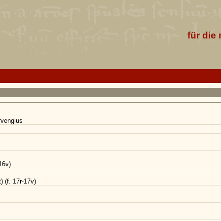
für die
rvengius
-16v)
) (f. 17r-17v)