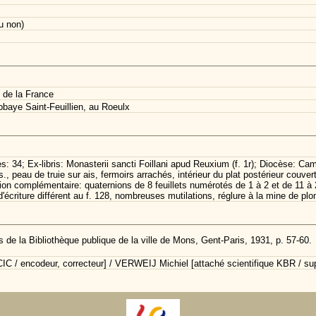
u non)
 de la France
baye Saint-Feuillien, au Roeulx
es: 34; Ex-libris: Monasterii sancti Foillani apud Reuxium (f. 1r); Diocèse: Ca
s., peau de truie sur ais, fermoirs arrachés, intérieur du plat postérieur couv
on complémentaire: quaternions de 8 feuillets numérotés de 1 à 2 et de 11 à 2
écriture différent au f. 128, nombreuses mutilations, réglure à la mine de pl
 de la Bibliothèque publique de la ville de Mons, Gent-Paris, 1931, p. 57-60.
C / encodeur, correcteur] / VERWEIJ Michiel [attaché scientifique KBR / sup