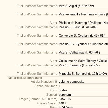
Titel und/oder Sammlername
Vita S. Algisi (f. 32v-37v)
Titel und/oder Sammlername
Vita venerabilis Pecinnae virginis (f
Autor
Philippe de Harveng / Philippus Ha
Titel und/oder Sammlername
Passio S. Salvii (f. 41r-48v)
Titel und/oder Sammlername
Conversio S. Cypriani (f. 48v-61r)
Titel und/oder Sammlername
Passio SS. Cypriani et Justinae atq
Titel und/oder Sammlername
Vita S. Catharinae (f. 63r-76r)
Autor
Guillaume de Saint-Thierry / Guill
Titel und/oder Sammlername
Vita S. Bernardi (f. 76v-127v)
Titel und/oder Sammlername
Miracula S. Bernardi (f. 128r-140v)
Materielle Beschreibung
Art der Handschrift
volume composite
Anzahl Volumen
1
Form
codex
Support
parchemin
Träger (Format HxB in mm)
315x215
Folios / Seiten
140 f.
Band
médiévale