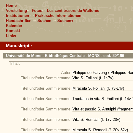
Home
Vorstellung
···
Fotos
···
Les cent trésors de Wallonie
Institutionen
···
Praktische Informationen
Handschriften
···
Suchen
···
Suchen+
Kalender
Kontakt
Links
Manuskripte
Université de Mons - Bibliothèque Centrale - MONS - cod. 30/196
Inhalt
Autor
Philippe de Harveng / Philippus Ha
Titel und/oder Sammlername
Vita S. Foillani (f. 1r-7v)
Titel und/oder Sammlername
Miracula S. Foillani (f. 7v-14v)
Titel und/oder Sammlername
Tractatus in vita S. Foillani (f. 14v
Titel und/oder Sammlername
Vita et passio S. Arnulphi (fragment
Titel und/oder Sammlername
Vita S. Remacli (f. 17v-20v)
Titel und/oder Sammlername
Miracula S. Remacli (f. 20v-32v)