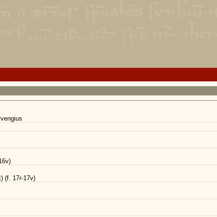
rvengius
-16v)
) (f. 17r-17v)