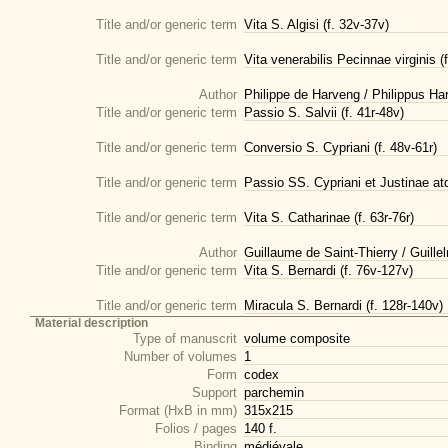
Title and/or generic term
Vita S. Algisi (f. 32v-37v)
Title and/or generic term
Vita venerabilis Pecinnae virginis (f
Author
Philippe de Harveng / Philippus Ha
Title and/or generic term
Passio S. Salvii (f. 41r-48v)
Title and/or generic term
Conversio S. Cypriani (f. 48v-61r)
Title and/or generic term
Passio SS. Cypriani et Justinae atq
Title and/or generic term
Vita S. Catharinae (f. 63r-76r)
Author
Guillaume de Saint-Thierry / Guill
Title and/or generic term
Vita S. Bernardi (f. 76v-127v)
Title and/or generic term
Miracula S. Bernardi (f. 128r-140v)
Material description
Type of manuscrit
volume composite
Number of volumes
1
Form
codex
Support
parchemin
Format (HxB in mm)
315x215
Folios / pages
140 f.
Binding
médiévale