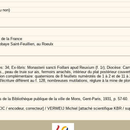
u non)
 de la France
baye Saint-Feuillien, au Roeulx
es: 34; Ex-libris: Monasterii sancti Foillani apud Reuxium (f. 1r); Diocèse: Ca
s., peau de truie sur ais, fermoirs arrachés, intérieur du plat postérieur couv
on complémentaire: quaternions de 8 feuillets numérotés de 1 à 2 et de 11 à 2
écriture différent au f. 128, nombreuses mutilations, réglure à la mine de pl
 de la Bibliothèque publique de la ville de Mons, Gent-Paris, 1931, p. 57-60.
C / encodeur, correcteur] / VERWEIJ Michiel [attaché scientifique KBR / sup