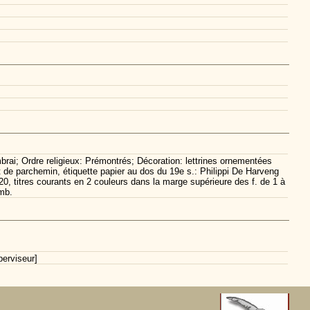
mbrai; Ordre religieux: Prémontrés; Décoration: lettrines ornementées
ert de parchemin, étiquette papier au dos du 19e s.: Philippi De Harveng
0, titres courants en 2 couleurs dans la marge supérieure des f. de 1 à
omb.
erviseur]