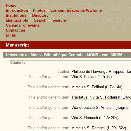
Home
Introduction
···
Photos
···
Les cent trésors de Wallonie
Institutions
···
Directory
Manuscripts
···
Search
···
Search+
Calendar of events
Contact us
Links
Manuscript
Université de Mons - Bibliothèque Centrale - MONS - cod. 30/196
Contents
Author
Philippe de Harveng / Philippus Ha
Title and/or generic term
Vita S. Foillani (f. 1r-7v)
Title and/or generic term
Miracula S. Foillani (f. 7v-14v)
Title and/or generic term
Tractatus in vita S. Foillani (f. 14v
Title and/or generic term
Vita et passio S. Arnulphi (fragment
Title and/or generic term
Vita S. Remacli (f. 17v-20v)
Title and/or generic term
Miracula S. Remacli (f. 20v-32v)