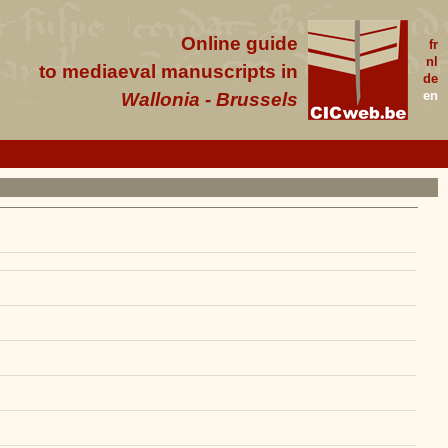
Online guide
fr
nl
to mediaeval manuscripts in
de
en
Wallonia - Brussels