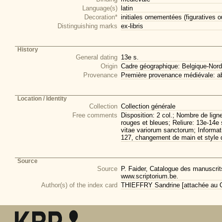
Language(s)
latin
Decoration*
initiales ornementées (figuratives o
Distinguishing marks
ex-libris
History
General dating
13e s.
Origin
Cadre géographique: Belgique-Nord
Provenance
Première provenance médiévale: ab
Location / Identity
Collection
Collection générale
Free comments
Disposition: 2 col.; Nombre de lign
rouges et bleues; Reliure: 13e-14e 
vitae variorum sanctorum; Informati
127, changement de main et style d'
Source
Source
P. Faider, Catalogue des manuscrits
www.scriptorium.be.
Author(s) of the index card
THIEFFRY Sandrine [attachée au CI