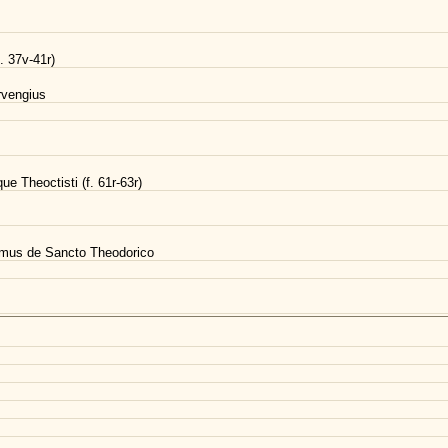
. 37v-41r)
rvengius
ue Theoctisti (f. 61r-63r)
elmus de Sancto Theodorico