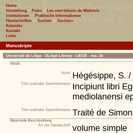
Home
Vorstellung
···
Fotos
···
Les cent trésors de Wallonie
Institutionen
···
Praktische Informationen
Handschriften
···
Suchen
···
Suchen+
Kalender
Kontakt
Links
Manuskripte
Université de Liège - ULiège Library - LIEGE - ms. 16
Inhalt
Autor
Hégésippe, S. 
Titel und/oder Sammlername
Incipiunt libri E
mediolanensi ep
Titel und/oder Sammlername
Traité de Simon
Materielle Beschreibung
Art der Handschrift
volume simple