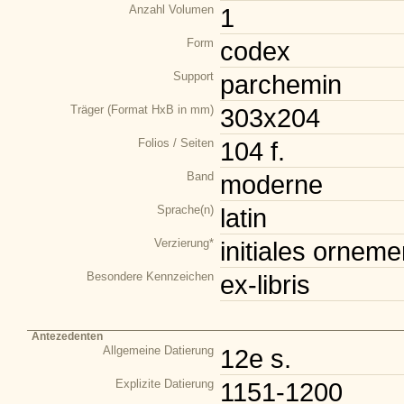
Anzahl Volumen
1
Form
codex
Support
parchemin
Träger (Format HxB in mm)
303x204
Folios / Seiten
104 f.
Band
moderne
Sprache(n)
latin
Verzierung*
initiales orneme
Besondere Kennzeichen
ex-libris
Antezedenten
Allgemeine Datierung
12e s.
Explizite Datierung
1151-1200