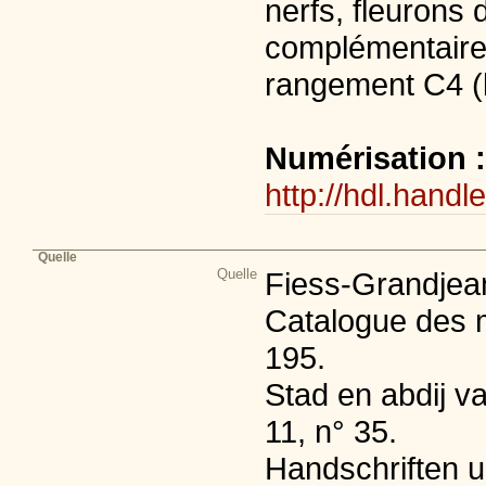
nerfs, fleurons 
complémentaire
rangement C4 (bi
Numérisation 
http://hdl.handl
Quelle
Quelle
Fiess-Grandjean
Catalogue des m
195.
Stad en abdij va
11, n° 35.
Handschriften ui