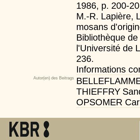
1986, p. 200-20
M.-R. Lapière, 
mosans d'origin
Bibliothèque de 
l'Université de 
236.
Informations c
Autor(en) des Beitrags
BELLEFLAMME Sé
THIEFFRY Sandri
OPSOMER Carmél