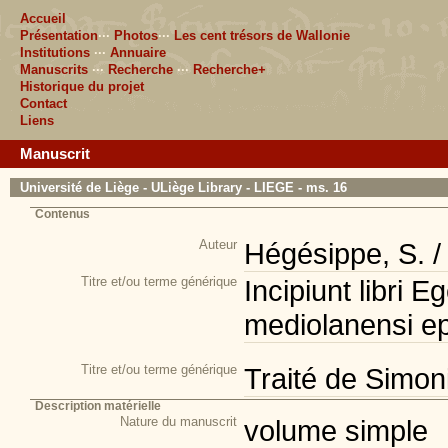
Accueil
Présentation
···
Photos
···
Les cent trésors de Wallonie
Institutions
···
Annuaire
Manuscrits
···
Recherche
···
Recherche+
Historique du projet
Contact
Liens
Manuscrit
Université de Liège - ULiège Library - LIEGE - ms. 16
Contenus
Auteur
Hégésippe, S. 
Titre et/ou terme générique
Incipiunt libri E
mediolanensi ep
Titre et/ou terme générique
Traité de Simon
Description matérielle
Nature du manuscrit
volume simple