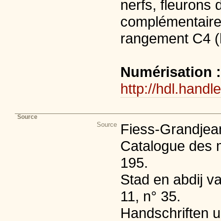
nerfs, fleurons 
complémentaire
rangement C4 (bi
Numérisation 
http://hdl.handl
Source
Source
Fiess-Grandjean
Catalogue des m
195.
Stad en abdij va
11, n° 35.
Handschriften ui