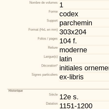
Nombre de volumes
1
Forme
codex
Support
parchemin
Format (HxL en mm)
303x204
Folios / pages
104 f.
Reliure
moderne
Langue(s)
latin
Décoration*
initiales orneme
Signes particuliers
ex-libris
Historique
Siècle
12e s.
Datation
1151-1200