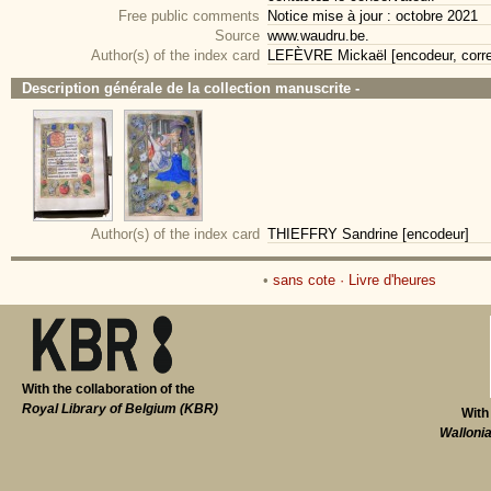
Free public comments
Notice mise à jour : octobre 2021
Source
www.waudru.be.
Author(s) of the index card
LEFÈVRE Mickaël [encodeur, corre
Description générale de la collection manuscrite -
Author(s) of the index card
THIEFFRY Sandrine [encodeur]
•
sans cote · Livre d'heures
With the collaboration of the
Royal Library of Belgium (KBR)
With
Walloni