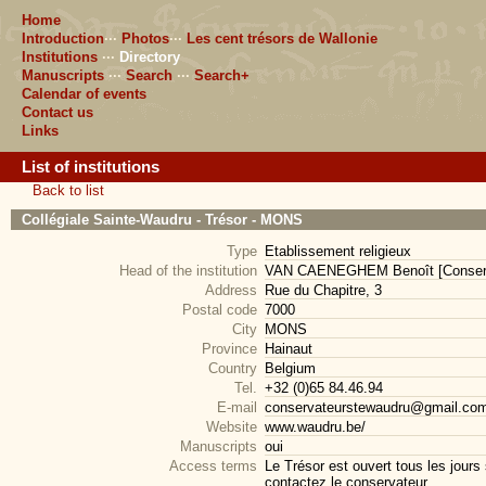
Home
Introduction
···
Photos
···
Les cent trésors de Wallonie
Institutions
···
Directory
Manuscripts
···
Search
···
Search+
Calendar of events
Contact us
Links
List of institutions
Back to list
Collégiale Sainte-Waudru - Trésor - MONS
Type
Etablissement religieux
Head of the institution
VAN CAENEGHEM Benoît [Conserv
Address
Rue du Chapitre, 3
Postal code
7000
City
MONS
Province
Hainaut
Country
Belgium
Tel.
+32 (0)65 84.46.94
E-mail
conservateurstewaudru@gmail.co
Website
www.waudru.be/
Manuscripts
oui
Access terms
Le Trésor est ouvert tous les jours
contactez le conservateur.