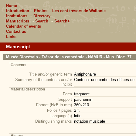
Home
Introduction
···
Photos
···
Les cent trésors de Wallonie
Institutions
···
Directory
Manuscripts
···
Search
···
Search+
Calendar of events
Contact us
Links
Manuscript
Musée Diocésain - Trésor de la cathédrale - NAMUR - Mus. Dioc. 37
Contents
Title and/or generic term
Antiphonaire
Summary of the contents and/or
Contenu: une partie des offices de
incipit
Material description
Form
fragment
Support
parchemin
Format (HxB in mm)
360x210
Folios / pages
2 f.
Language(s)
latin
Distinguishing marks
notation musicale
History