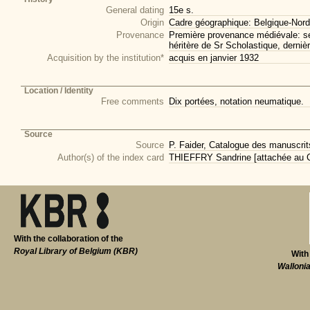
General dating
15e s.
Origin
Cadre géographique: Belgique-Nord
Provenance
Première provenance médiévale: ser
héritère de Sr Scholastique, derni
Acquisition by the institution*
acquis en janvier 1932
Location / Identity
Free comments
Dix portées, notation neumatique.
Source
Source
P. Faider, Catalogue des manuscri
Author(s) of the index card
THIEFFRY Sandrine [attachée au C
With the collaboration of the
Royal Library of Belgium (KBR)
With
Walloni