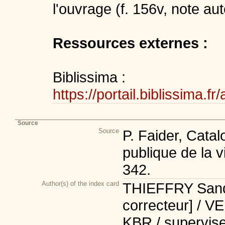
l'ouvrage (f. 156v, note a
Ressources externes :
Biblissima :
https://portail.biblissim
Source
Source
P. Faider, Cata
publique de la v
342.
Author(s) of the index card
THIEFFRY Sandr
correcteur] / V
KBR / supervise