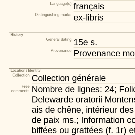
Language(s)
français
Distinguishing marks
ex-libris
History
General dating
15e s.
Provenance
Provenance mod
Location / Identity
Collection
Collection générale
Free
Nombre de lignes: 24; Foli
comments
Delewarde oratorii Montensi
ais de chêne, intérieur de
de paix ms.; Information c
biffées ou grattées (f. 1r) 