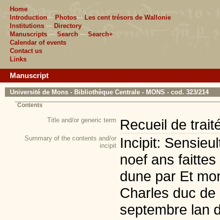
Home
Introduction
···
Photos
···
Les cent trésors de Wallonie
Institutions
···
Directory
Manuscripts
···
Search
···
Search+
Calendar of events
Contact us
Links
Manuscript
Université de Mons - Bibliothèque Centrale - MONS - cod. 323/214
Contents
Title and/or generic term
Recueil de trait
Summary of the contents and/or
Incipit: Sensieu
incipit
noef ans faittes
dune par Et mon
Charles duc de
septembre lan de