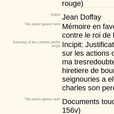
rouge)
Author
Jean Doffay
Title and/or generic term
Mémoire en fav
contre le roi de
Summary of the contents and/or
Incipit: Justific
incipit
sur les actions 
ma tresredoubt
hiretiere de bo
seignouries a e
charles son pere
Title and/or generic term
Documents touc
156v)