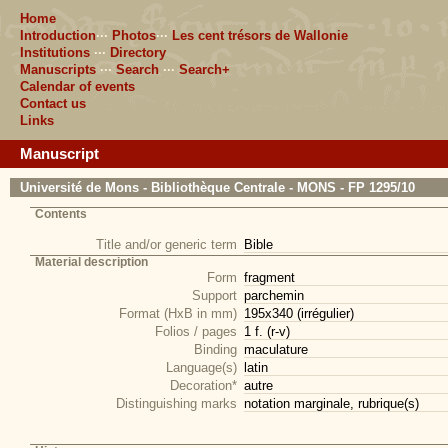
Home
Introduction
···
Photos
···
Les cent trésors de Wallonie
Institutions
···
Directory
Manuscripts
···
Search
···
Search+
Calendar of events
Contact us
Links
Manuscript
Université de Mons - Bibliothèque Centrale - MONS - FP 1295/10
Contents
Title and/or generic term
Bible
Material description
Form
fragment
Support
parchemin
Format (HxB in mm)
195x340 (irrégulier)
Folios / pages
1 f. (r-v)
Binding
maculature
Language(s)
latin
Decoration*
autre
Distinguishing marks
notation marginale, rubrique(s)