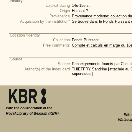
History
Explicit dating
14e-15e s.
Origin
Hainaut ?
Provenance
Provenance moderne: collection du
Acquisition by the institution*
Se trouve dans le Fonds Puissant 
Location / Identity
Collection
Fonds Puissant
Free comments
Compte et calculs en marge du 18e 
Source
Source
Renseignements fournis par Christi
Author(s) of the index card
THIEFFRY Sandrine [attachée au CI
superviseur]
With the collaboration of the
Royal Library of Belgium (KBR)
With
Walloni