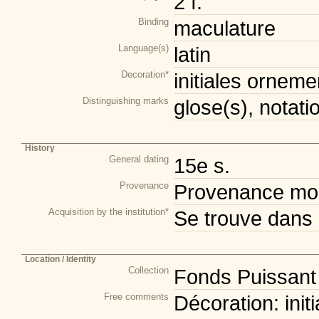
2 f.
Binding
maculature
Language(s)
latin
Decoration*
initiales orneme
Distinguishing marks
glose(s), notati
History
General dating
15e s.
Provenance
Provenance mod
Acquisition by the institution*
Se trouve dans 
Location / Identity
Collection
Fonds Puissant
Free comments
Décoration: ini