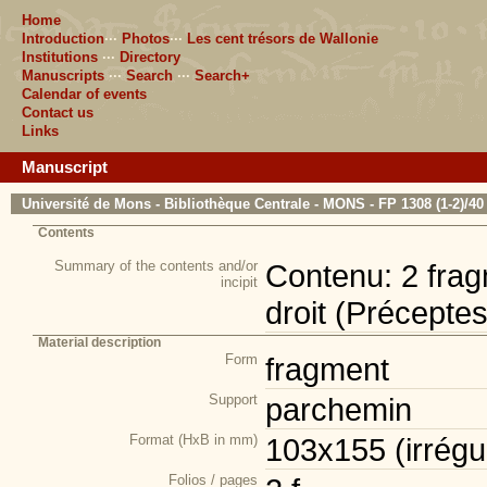
Home
Introduction
···
Photos
···
Les cent trésors de Wallonie
Institutions
···
Directory
Manuscripts
···
Search
···
Search+
Calendar of events
Contact us
Links
Manuscript
Université de Mons - Bibliothèque Centrale - MONS - FP 1308 (1-2)/40
Contents
Summary of the contents and/or
Contenu: 2 fragm
incipit
droit (Préceptes)
Material description
Form
fragment
Support
parchemin
Format (HxB in mm)
103x155 (irrégul
Folios / pages