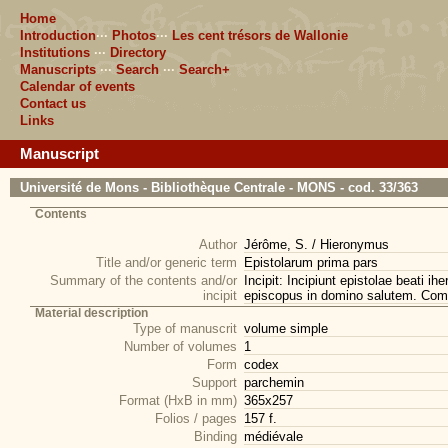
Home
Introduction
···
Photos
···
Les cent trésors de Wallonie
Institutions
···
Directory
Manuscripts
···
Search
···
Search+
Calendar of events
Contact us
Links
Manuscript
Université de Mons - Bibliothèque Centrale - MONS - cod. 33/363
Contents
Author
Jérôme, S. / Hieronymus
Title and/or generic term
Epistolarum prima pars
Summary of the contents and/or
Incipit: Incipiunt epistolae beati i
incipit
episcopus in domino salutem. Comm
Material description
Type of manuscrit
volume simple
Number of volumes
1
Form
codex
Support
parchemin
Format (HxB in mm)
365x257
Folios / pages
157 f.
Binding
médiévale