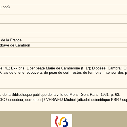
u non)
 de la France
abbaye de Cambron
s: 41; Ex-libris: Liber beate Marie de Camberone (f. 1r); Diocèse: Cambrai; Ord
. ?, ais de chêne recouverts de peau de cerf, restes de fermoirs, intérieur des
 de la Bibliothèque publique de la ville de Mons, Gent-Paris, 1931, p. 63.
C / encodeur, correcteur] / VERWEIJ Michiel [attaché scientifique KBR / sup