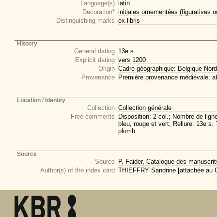
Language(s)
latin
Decoration*
initiales ornementées (figuratives o
Distinguishing marks
ex-libris
History
General dating
13e s.
Explicit dating
vers 1200
Origin
Cadre géographique: Belgique-Nord
Provenance
Première provenance médiévale: 
Location / Identity
Collection
Collection générale
Free comments
Disposition: 2 col.; Nombre de ligne
bleu, rouge et vert; Reliure: 13e s
plomb.
Source
Source
P. Faider, Catalogue des manuscrits
Author(s) of the index card
THIEFFRY Sandrine [attachée au CI