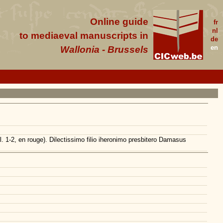
Online guide
fr
nl
to mediaeval manuscripts in
de
en
Wallonia - Brussels
 l. 1-2, en rouge). Dilectissimo filio iheronimo presbitero Damasus