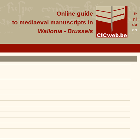
Online guide
fr
nl
to mediaeval manuscripts in
de
en
Wallonia - Brussels