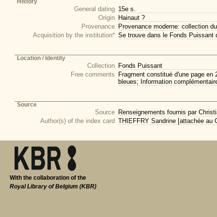
History
General dating
15e s.
Origin
Hainaut ?
Provenance
Provenance moderne: collection du
Acquisition by the institution*
Se trouve dans le Fonds Puissant 
Location / Identity
Collection
Fonds Puissant
Free comments
Fragment constitué d'une page en 2
bleues; Information complémentair
Source
Source
Renseignements fournis par Christi
Author(s) of the index card
THIEFFRY Sandrine [attachée au CI
With the collaboration of the
Royal Library of Belgium (KBR)