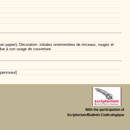
n papier); Décoration: initiales ornementées de rinceaux, rouges et
due à son usage de couverture.
perviseur]
With the participation of
Scriptorium/Bulletin Codicologique