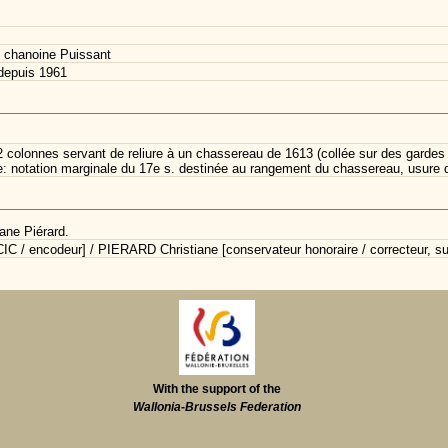
 chanoine Puissant
depuis 1961
 colonnes servant de reliure à un chassereau de 1613 (collée sur des gardes e
e: notation marginale du 17e s. destinée au rangement du chassereau, usure 
ane Piérard.
C / encodeur] / PIERARD Christiane [conservateur honoraire / correcteur, su
With the support of the
Wallonia-Brussels Federation