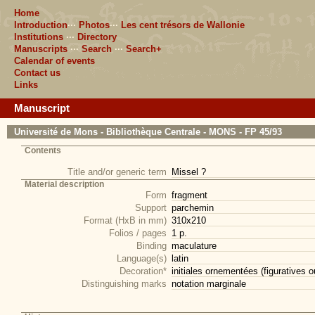
Home
Introduction
···
Photos
···
Les cent trésors de Wallonie
Institutions
···
Directory
Manuscripts
···
Search
···
Search+
Calendar of events
Contact us
Links
Manuscript
Université de Mons - Bibliothèque Centrale - MONS - FP 45/93
Contents
Title and/or generic term
Missel ?
Material description
Form
fragment
Support
parchemin
Format (HxB in mm)
310x210
Folios / pages
1 p.
Binding
maculature
Language(s)
latin
Decoration*
initiales ornementées (figuratives o
Distinguishing marks
notation marginale