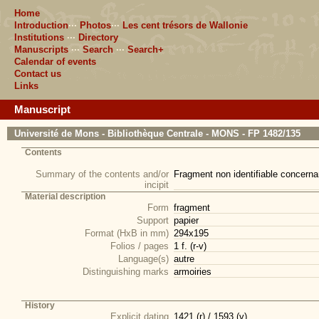
Home
Introduction
···
Photos
···
Les cent trésors de Wallonie
Institutions
···
Directory
Manuscripts
···
Search
···
Search+
Calendar of events
Contact us
Links
Manuscript
Université de Mons - Bibliothèque Centrale - MONS - FP 1482/135
Contents
Summary of the contents and/or
Fragment non identifiable concernan
incipit
Material description
Form
fragment
Support
papier
Format (HxB in mm)
294x195
Folios / pages
1 f. (r-v)
Language(s)
autre
Distinguishing marks
armoiries
History
Explicit dating
1421 (r) / 1593 (v)