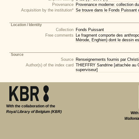
Provenance
Provenance moderne: collection du
Acquisition by the institution*
Se trouve dans le Fonds Puissant 
Location / Identity
Collection
Fonds Puissant
Free comments
Le fragment comporte des anthropon
Mérode, Enghien) dont le dessin es
Source
Source
Renseignements fournis par Christi
Author(s) of the index card
THIEFFRY Sandrine [attachée au CI
superviseur]
With the collaboration of the
Royal Library of Belgium (KBR)
With
Walloni