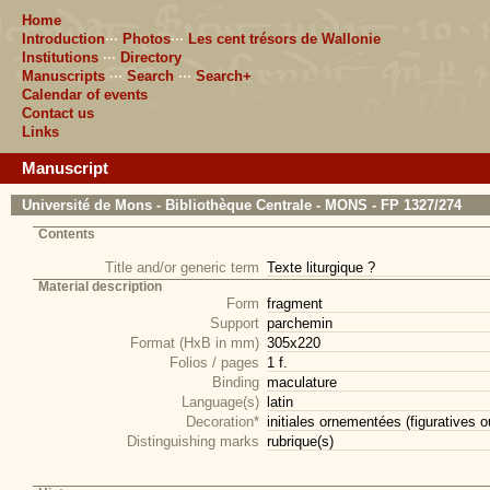
Home
Introduction
···
Photos
···
Les cent trésors de Wallonie
Institutions
···
Directory
Manuscripts
···
Search
···
Search+
Calendar of events
Contact us
Links
Manuscript
Université de Mons - Bibliothèque Centrale - MONS - FP 1327/274
Contents
Title and/or generic term
Texte liturgique ?
Material description
Form
fragment
Support
parchemin
Format (HxB in mm)
305x220
Folios / pages
1 f.
Binding
maculature
Language(s)
latin
Decoration*
initiales ornementées (figuratives 
Distinguishing marks
rubrique(s)