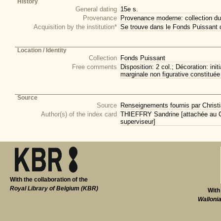
History
General dating
15e s.
Provenance
Provenance moderne: collection du
Acquisition by the institution*
Se trouve dans le Fonds Puissant 
Location / Identity
Collection
Fonds Puissant
Free comments
Disposition: 2 col.; Décoration: in
marginale non figurative constituée
Source
Source
Renseignements fournis par Christi
Author(s) of the index card
THIEFFRY Sandrine [attachée au CI
superviseur]
With the collaboration of the
Royal Library of Belgium (KBR)
With
Walloni