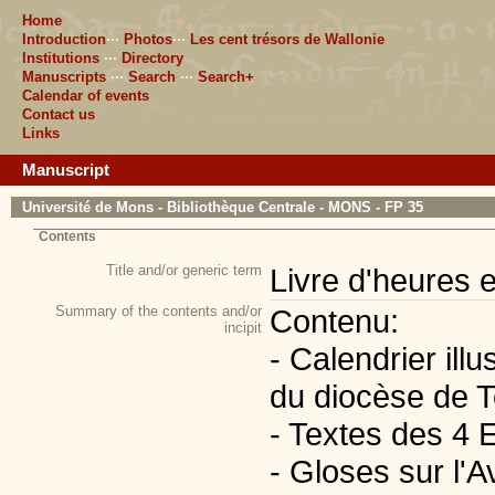
Home
Introduction
···
Photos
···
Les cent trésors de Wallonie
Institutions
···
Directory
Manuscripts
···
Search
···
Search+
Calendar of events
Contact us
Links
Manuscript
Université de Mons - Bibliothèque Centrale - MONS - FP 35
Contents
Title and/or generic term
Livre d'heures e
Summary of the contents and/or
Contenu:
incipit
- Calendrier ill
du diocèse de T
- Textes des 4 
- Gloses sur l'