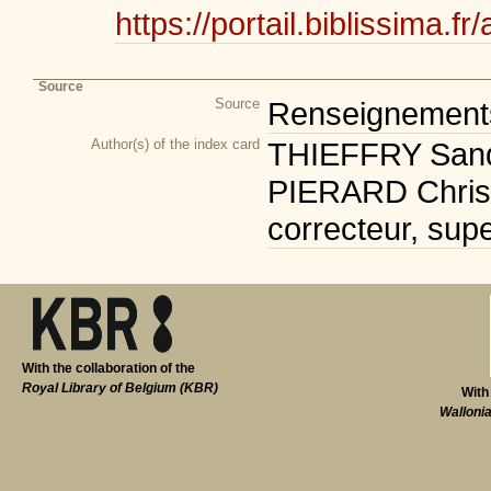
https://portail.biblissim
Source
Source
Renseignements 
Author(s) of the index card
THIEFFRY Sandr
PIERARD Christi
correcteur, supe
With the collaboration of the
Royal Library of Belgium (KBR)
With
Walloni