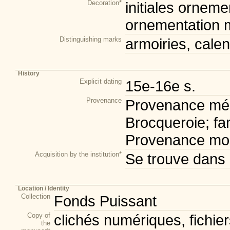
Decoration*
initiales orneme
ornementation m
Distinguishing marks
armoiries, calen
History
Explicit dating
15e-16e s.
Provenance
Provenance méd
Brocqueroie; fam
Provenance mod
Acquisition by the institution*
Se trouve dans 
Location / Identity
Collection
Fonds Puissant
Copy of
clichés numériques, fichie
the