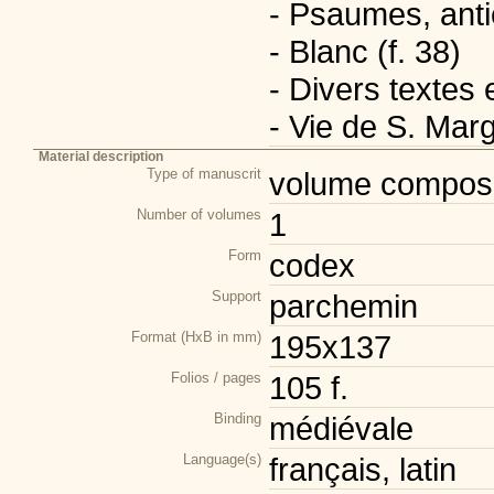
- Psaumes, anti
- Blanc (f. 38)
- Divers textes 
- Vie de S. Marg
Material description
Type of manuscrit
volume composi
Number of volumes
1
Form
codex
Support
parchemin
Format (HxB in mm)
195x137
Folios / pages
105 f.
Binding
médiévale
Language(s)
français, latin