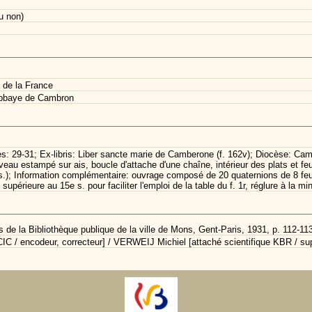
u non)
 de la France
abbaye de Cambron
es: 29-31; Ex-libris: Liber sancte marie de Camberone (f. 162v); Diocèse: Camb
 veau estampé sur ais, boucle d'attache d'une chaîne, intérieur des plats et 
.); Information complémentaire: ouvrage composé de 20 quaternions de 8 feuill
périeure au 15e s. pour faciliter l'emploi de la table du f. 1r, réglure à la m
 de la Bibliothèque publique de la ville de Mons, Gent-Paris, 1931, p. 112-11
C / encodeur, correcteur] / VERWEIJ Michiel [attaché scientifique KBR / sup