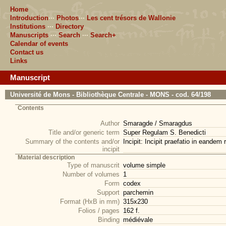
Home
Introduction
···
Photos
···
Les cent trésors de Wallonie
Institutions
···
Directory
Manuscripts
···
Search
···
Search+
Calendar of events
Contact us
Links
Manuscript
Université de Mons - Bibliothèque Centrale - MONS - cod. 64/198
Contents
Author
Smaragde / Smaragdus
Title and/or generic term
Super Regulam S. Benedicti
Summary of the contents and/or
Incipit: Incipit praefatio in eandem r
incipit
Material description
Type of manuscrit
volume simple
Number of volumes
1
Form
codex
Support
parchemin
Format (HxB in mm)
315x230
Folios / pages
162 f.
Binding
médiévale