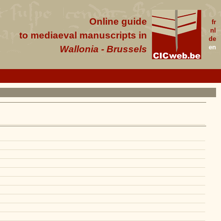
Online guide
fr
nl
to mediaeval manuscripts in
de
en
Wallonia - Brussels