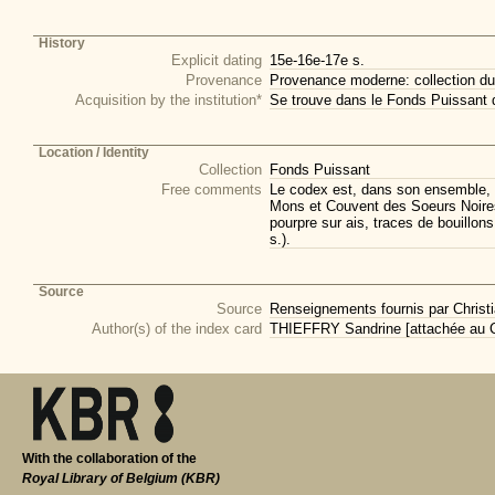
History
Explicit dating
15e-16e-17e s.
Provenance
Provenance moderne: collection du
Acquisition by the institution*
Se trouve dans le Fonds Puissant 
Location / Identity
Collection
Fonds Puissant
Free comments
Le codex est, dans son ensemble, ré
Mons et Couvent des Soeurs Noires d
pourpre sur ais, traces de bouillo
s.).
Source
Source
Renseignements fournis par Christi
Author(s) of the index card
THIEFFRY Sandrine [attachée au CI
With the collaboration of the
Royal Library of Belgium (KBR)