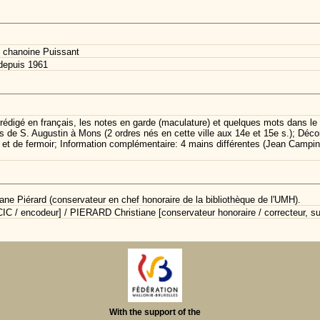
 chanoine Puissant
depuis 1961
digé en français, les notes en garde (maculature) et quelques mots dans le te
e S. Augustin à Mons (2 ordres nés en cette ville aux 14e et 15e s.); Décorati
ns et de fermoir; Information complémentaire: 4 mains différentes (Jean Campi
ane Piérard (conservateur en chef honoraire de la bibliothèque de l'UMH).
C / encodeur] / PIERARD Christiane [conservateur honoraire / correcteur, su
With the support of the