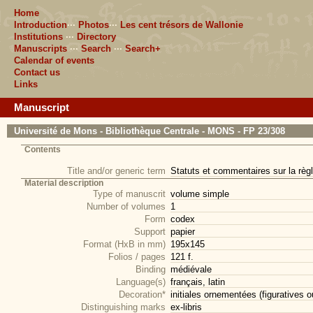
Home
Introduction
···
Photos
···
Les cent trésors de Wallonie
Institutions
···
Directory
Manuscripts
···
Search
···
Search+
Calendar of events
Contact us
Links
Manuscript
Université de Mons - Bibliothèque Centrale - MONS - FP 23/308
Contents
Title and/or generic term
Statuts et commentaires sur la règ
Material description
Type of manuscrit
volume simple
Number of volumes
1
Form
codex
Support
papier
Format (HxB in mm)
195x145
Folios / pages
121 f.
Binding
médiévale
Language(s)
français, latin
Decoration*
initiales ornementées (figuratives o
Distinguishing marks
ex-libris