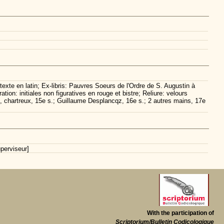
xte en latin; Ex-libris: Pauvres Soeurs de l'Ordre de S. Augustin à
on: initiales non figuratives en rouge et bistre; Reliure: velours
n, chartreux, 15e s.; Guillaume Desplancqz, 16e s.; 2 autres mains, 17e
perviseur]
With the participation of
Scriptorium/Bulletin Codicologique