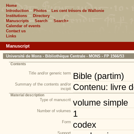
Home
Introduction
···
Photos
···
Les cent trésors de Wallonie
Institutions
···
Directory
Manuscripts
···
Search
···
Search+
Calendar of events
Contact us
Links
Manuscript
Université de Mons - Bibliothèque Centrale - MONS - FP 1566/53
Contents
Title and/or generic term
Bible (partim)
Summary of the contents and/or
Contenu: livre d
incipit
Material description
Type of manuscrit
volume simple
Number of volumes
1
Form
codex
Support