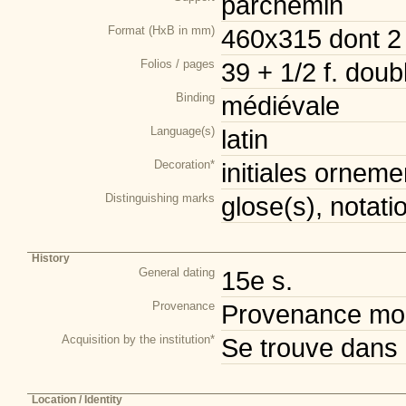
parchemin
Format (HxB in mm)
460x315 dont 2
Folios / pages
39 + 1/2 f. doub
Binding
médiévale
Language(s)
latin
Decoration*
initiales orneme
Distinguishing marks
glose(s), notati
History
General dating
15e s.
Provenance
Provenance mod
Acquisition by the institution*
Se trouve dans 
Location / Identity