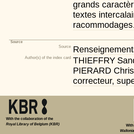
grands caractèr
textes intercala
racommodages
Source
Source
Renseignements 
Author(s) of the index card
THIEFFRY Sandr
PIERARD Christi
correcteur, supe
With the collaboration of the
Royal Library of Belgium (KBR)
With
Walloni