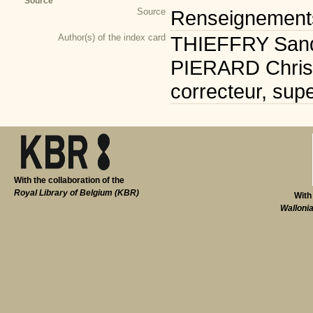
Source
Source
Renseignements 
Author(s) of the index card
THIEFFRY Sandr
PIERARD Christi
correcteur, supe
With the collaboration of the
Royal Library of Belgium (KBR)
With
Walloni