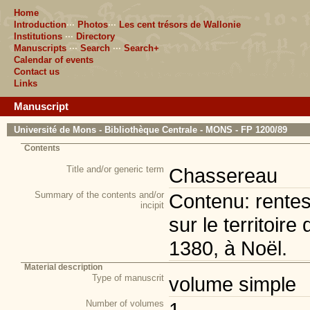
Home
Introduction
···
Photos
···
Les cent trésors de Wallonie
Institutions
···
Directory
Manuscripts
···
Search
···
Search+
Calendar of events
Contact us
Links
Manuscript
Université de Mons - Bibliothèque Centrale - MONS - FP 1200/89
Contents
Title and/or generic term
Chassereau
Summary of the contents and/or
Contenu: rente
incipit
sur le territoire
1380, à Noël.
Material description
Type of manuscrit
volume simple
Number of volumes
1