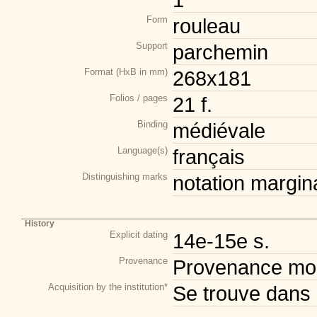
Form
rouleau
Support
parchemin
Format (HxB in mm)
268x181
Folios / pages
21 f.
Binding
médiévale
Language(s)
français
Distinguishing marks
notation margina
History
Explicit dating
14e-15e s.
Provenance
Provenance mod
Acquisition by the institution*
Se trouve dans 