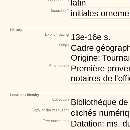
latin
Decoration*
initiales orneme
History
Explicit dating
13e-16e s.
Origin
Cadre géograph
Origine: Tournai
Provenance
Première prove
notaires de l'offi
Location / Identity
Collection
Bibliothèque de
Copy of the manuscrit
clichés numéri
Free comments
Datation: ms. d