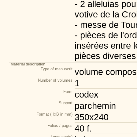
- 2 alleluias p
votive de la Cro
- messe de Tour
- pièces de l'o
insérées entre l
pièces diverses 
Material description
Type of manuscrit
volume composi
Number of volumes
1
Form
codex
Support
parchemin
Format (HxB in mm)
350x240
Folios / pages
40 f.
Language(s)