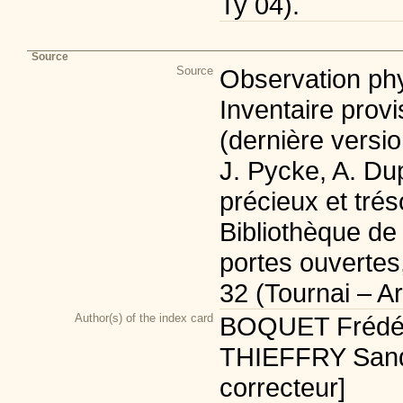
Ty 04).
Source
Source
Observation phy
Inventaire provi
(dernière versio
J. Pycke, A. D
précieux et tré
Bibliothèque de
portes ouvertes
32 (Tournai – Art
Author(s) of the index card
BOQUET Frédéric
THIEFFRY Sandr
correcteur]