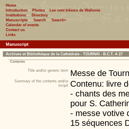
Home
Introduction
···
Photos
···
Les cent trésors de Wallonie
Institutions
···
Directory
Manuscripts
···
Search
···
Search+
Calendar of events
Contact us
Links
Manuscript
Archives et Bibliothèque de la Cathédrale - TOURNAI - B.C.T. A 27
Contents
Title and/or generic term
Messe de Tourn
Summary of the contents and/or
Contenu: livre d
incipit
- chants des m
pour S. Catherin
- messe votive 
15 séquences De