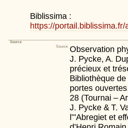
Biblissima :
https://portail.biblissim
Source
Source
Observation phy
J. Pycke, A. D
précieux et tré
Bibliothèque de
portes ouvertes
28 (Tournai – Art
J. Pycke & T. 
l'"Abregiet et e
d'Henri Romain 