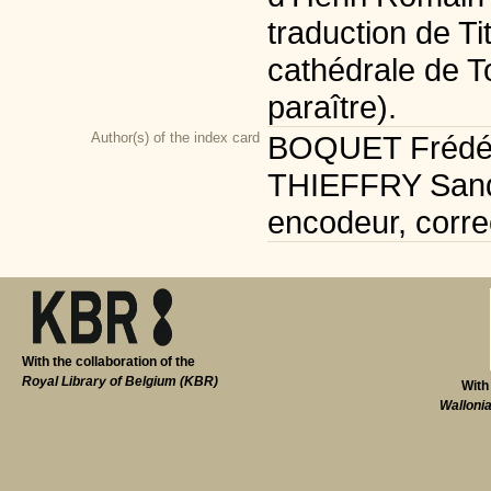
traduction de Ti
cathédrale de To
paraître).
Author(s) of the index card
BOQUET Frédéric
THIEFFRY Sandr
encodeur, corre
With the collaboration of the
Royal Library of Belgium (KBR)
With
Walloni