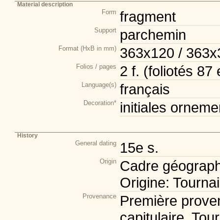
Material description
Form
fragment
Support
parchemin
Format (HxB in mm)
363x120 / 363x
Folios / pages
2 f. (foliotés 87 
Language(s)
français
Decoration*
initiales orneme
History
General dating
15e s.
Origin
Cadre géograph
Origine: Tournai
Provenance
Première prove
capitulaire, Tou