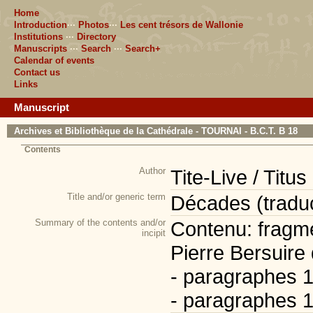
Home
Introduction
···
Photos
···
Les cent trésors de Wallonie
Institutions
···
Directory
Manuscripts
···
Search
···
Search+
Calendar of events
Contact us
Links
Manuscript
Archives et Bibliothèque de la Cathédrale - TOURNAI - B.C.T. B 18
Contents
Author
Tite-Live / Titus
Title and/or generic term
Décades (traduc
Summary of the contents and/or
Contenu: fragme
incipit
Pierre Bersuire
- paragraphes 19
- paragraphes 1 