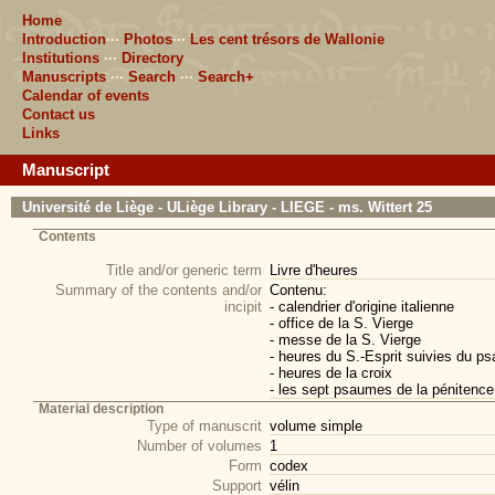
Home
Introduction
···
Photos
···
Les cent trésors de Wallonie
Institutions
···
Directory
Manuscripts
···
Search
···
Search+
Calendar of events
Contact us
Links
Manuscript
Université de Liège - ULiège Library - LIEGE - ms. Wittert 25
Contents
Title and/or generic term
Livre d'heures
Summary of the contents and/or
Contenu:
incipit
- calendrier d'origine italienne
- office de la S. Vierge
- messe de la S. Vierge
- heures du S.-Esprit suivies du ps
- heures de la croix
- les sept psaumes de la pénitence 
Material description
Type of manuscrit
volume simple
Number of volumes
1
Form
codex
Support
vélin