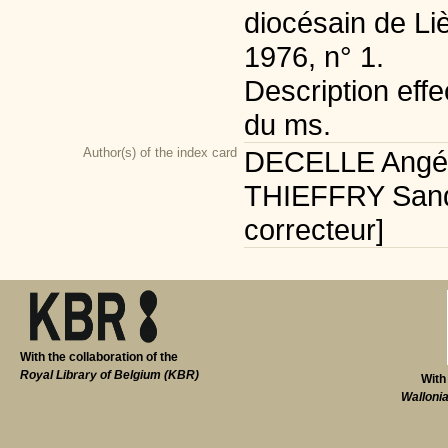
diocésain de Li
1976, n° 1.
Description effe
du ms.
Author(s) of the index card
DECELLE Angéliq
THIEFFRY Sandr
correcteur]
With the collaboration of the
Royal Library of Belgium (KBR)
With
Walloni