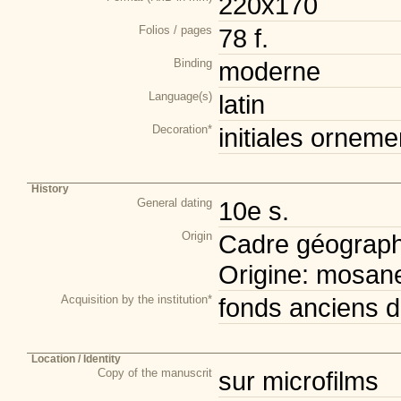
220x170
Folios / pages
78 f.
Binding
moderne
Language(s)
latin
Decoration*
initiales orneme
History
General dating
10e s.
Origin
Cadre géograph
Origine: mosan
Acquisition by the institution*
fonds anciens d
Location / Identity
Copy of the manuscrit
sur microfilms