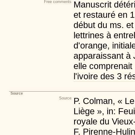
Free comments
Manuscrit détér
et restauré en 1
début du ms. et 
lettrines à entr
d'orange, initia
apparaissant à 
elle comprenait 
l'ivoire des 3 ré
Source
Source
P. Colman, « Le 
Liège », in: Feu
royale du Vieux-
F. Pirenne-Huli