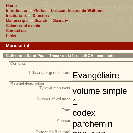
Home
Introduction
···
Photos
···
Les cent trésors de Wallonie
Institutions
···
Directory
Manuscripts
···
Search
···
Search+
Calendar of events
Contact us
Links
Manuscript
Cathédrale Saint-Paul - Trésor de Liège - LIEGE - sans cote
Contents
Title and/or generic term
Evangéliaire
Material description
Type of manuscrit
volume simple
Number of volumes
1
Form
codex
Support
parchemin
Format (HxB in mm)