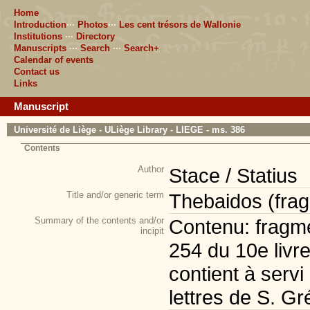
Home
Introduction
···
Photos
···
Les cent trésors de Wallonie
Institutions
···
Directory
Manuscripts
···
Search
···
Search+
Calendar of events
Contact us
Links
Manuscript
Université de Liège - ULiège Library - LIEGE - ms. 386
Contents
Author
Stace / Statius
Title and/or generic term
Thebaidos (frag
Summary of the contents and/or
Contenu: fragme
incipit
254 du 10e livre 
contient à servi
lettres de S. Gr