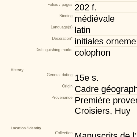
Folios / pages
202 f.
Binding
médiévale
Language(s)
latin
Decoration*
initiales orneme
Distinguishing marks
colophon
History
General dating
15e s.
Origin
Cadre géograph
Provenance
Première prove
Croisiers, Huy
Location / Identity
Collection
Manuscrits de l