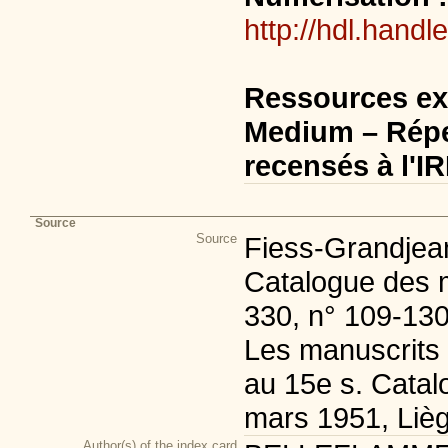
http://hdl.handl
Ressources ex
Medium – Répe
recensés à l'I
Source
Source
Fiess-Grandjean
Catalogue des m
330, n° 109-130
Les manuscrits 
au 15e s. Catalo
mars 1951, Lièg
Author(s) of the index card