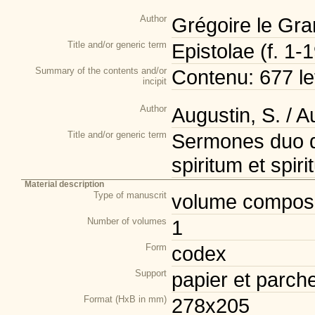
Author
Grégoire le Gra
Title and/or generic term
Epistolae (f. 1-
Summary of the contents and/or
Contenu: 677 le
incipit
Author
Augustin, S. / 
Title and/or generic term
Sermones duo d
spiritum et spir
Material description
Type of manuscrit
volume composi
Number of volumes
1
Form
codex
Support
papier et parch
Format (HxB in mm)
278x205