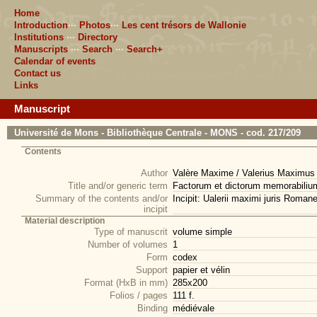
Home
Introduction
···
Photos
···
Les cent trésors de Wallonie
Institutions
···
Directory
Manuscripts
···
Search
···
Search+
Calendar of events
Contact us
Links
Manuscript
Université de Mons - Bibliothèque Centrale - MONS - cod. 217/209
Contents
Author
Valère Maxime / Valerius Maximus
Title and/or generic term
Factorum et dictorum memorabilium
Summary of the contents and/or
Incipit: Ualerii maximi juris Roman
incipit
Material description
Type of manuscrit
volume simple
Number of volumes
1
Form
codex
Support
papier et vélin
Format (HxB in mm)
285x200
Folios / pages
111 f.
Binding
médiévale