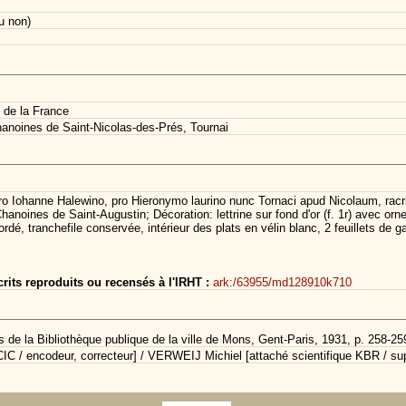
u non)
 de la France
anoines de Saint-Nicolas-des-Prés, Tournai
o Iohanne Halewino, pro Hieronymo laurino nunc Tornaci apud Nicolaum, racriu
Chanoines de Saint-Augustin; Décoration: lettrine sur fond d'or (f. 1r) avec or
dé, tranchefile conservée, intérieur des plats en vélin blanc, 2 feuillets de 
its reproduits ou recensés à l'IRHT :
ark:/63955/md128910k710
 de la Bibliothèque publique de la ville de Mons, Gent-Paris, 1931, p. 258-25
C / encodeur, correcteur] / VERWEIJ Michiel [attaché scientifique KBR / sup