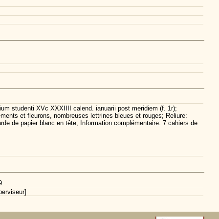
m studenti XVc XXXIIII calend. ianuarii post meridiem (f. 1r);
nements et fleurons, nombreuses lettrines bleues et rouges; Reliure:
garde de papier blanc en tête; Information complémentaire: 7 cahiers de
9.
erviseur]