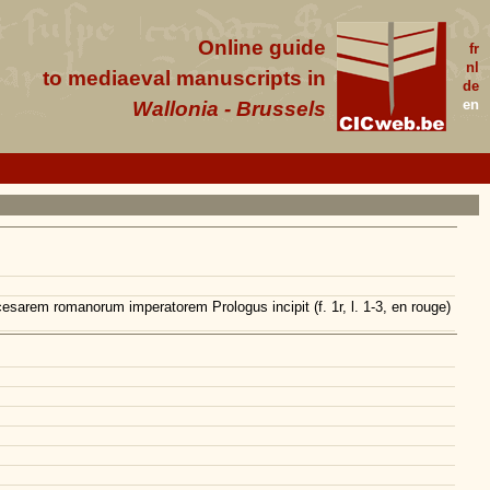
Online guide
fr
nl
to mediaeval manuscripts in
de
en
Wallonia - Brussels
cesarem romanorum imperatorem Prologus incipit (f. 1r, l. 1-3, en rouge)