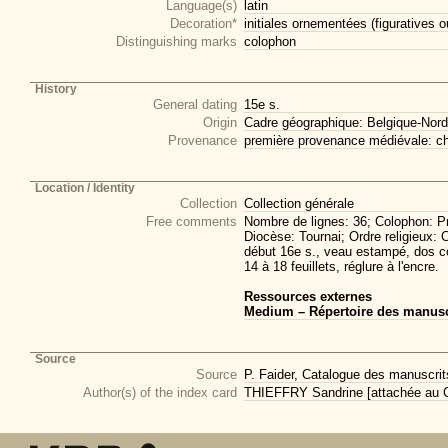
Language(s)
latin
Decoration*
initiales ornementées (figuratives o
Distinguishing marks
colophon
History
General dating
15e s.
Origin
Cadre géographique: Belgique-Nord
Provenance
première provenance médiévale: ch
Location / Identity
Collection
Collection générale
Free comments
Nombre de lignes: 36; Colophon: Pr
Diocèse: Tournai; Ordre religieux: 
début 16e s., veau estampé, dos cor
14 à 18 feuillets, réglure à l'encre.
Ressources externes
Medium – Répertoire des manuscr
Source
Source
P. Faider, Catalogue des manuscrits
Author(s) of the index card
THIEFFRY Sandrine [attachée au CI