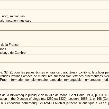
u non), miniatures
inale, notation musicale
 de la France
lines
 abbaye de Cambron
s: 32 (21 pour les pages écrites en grands caractères); Ex-libris: Iste liber pe
grandes lettrines ornées de miniatures sur fond d'or, lettrines ornementées bleu
 Prae; Information complémentaire: exécution remarquable, nombreuses mutila
 de la Bibliothèque publique de la ville de Mons, Gent-Paris, 1931, p. 111-112
nation in the Diocese of Liege (ca 1250-ca 1330), Leuven, 1988, 1, p. 168 (Co
C / encodeur, correcteur] / VERWEIJ Michiel [attaché scientifique KBR / sup