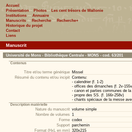
Accueil
Présentation
···
Photos
···
Les cent trésors de Wallonie
Institutions
···
Annuaire
Manuscrits
···
Recherche
···
Recherche+
Historique du projet
Contact
Liens
Manuscrit
Université de Mons - Bibliothèque Centrale - MONS - cod. 63/201
Contenus
Titre et/ou terme générique
Missel
Résumé du contenu et/ou incipit
Contenu:
- calendrier (f. 1-2)
- offices des dimanches (f. 2v-155v
- canon et parties communes de la 
- propre des SS. (f. 166r-258v)
- chants spéciaux de la messe avec
Description matérielle
Nature du manuscrit
volume simple
Nombre de volumes
1
Forme
codex
Support
parchemin
Format (HxL en mm)
320x215