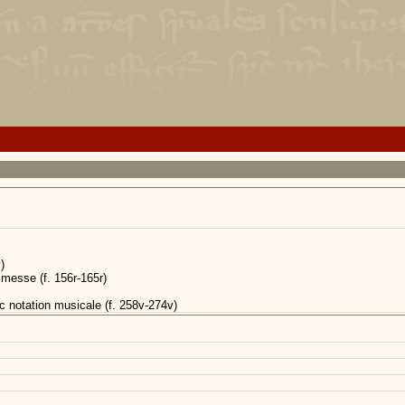
)
messe (f. 156r-165r)
 notation musicale (f. 258v-274v)