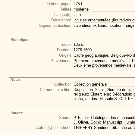
Folios / pages
275 f.
Reliure
moderne
Langue(s)
latin
Décoration*
initiales ornementées (figuratives o
Signes particuliers
calendrier, ex-libris, notation marg
Historique
Siècle
13e s.
Datation
1276-1300
Origine
Cadre géographique: Belgique-Nord
Provenance
Première provenance médiévale: F
Deuxième provenance médiévale:
Notes
Collection
Collection générale
Commentaire libre
Disposition: 2 col.; Nombre de ligne
religieux: Cisterciens; Décoration: 
blanc, au dos: Missale S. Ord. FF.
Source
Source
P. Faider, Catalogue des manuscrits
J. Oliver, Gothic Manuscript Illumi
Auteur(s) de la fiche
THIEFFRY Sandrine [attachée au CI