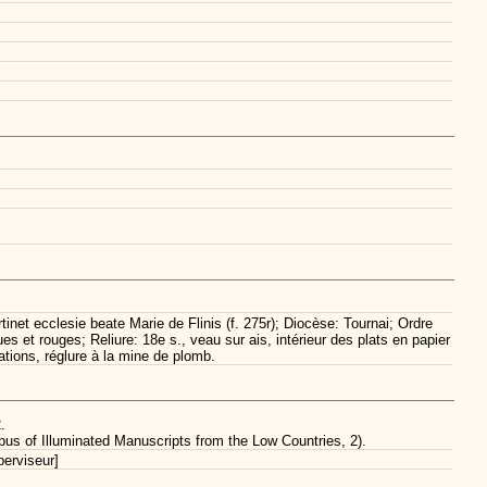
rtinet ecclesie beate Marie de Flinis (f. 275r); Diocèse: Tournai; Ordre
es et rouges; Reliure: 18e s., veau sur ais, intérieur des plats en papier
tions, réglure à la mine de plomb.
.
rpus of Illuminated Manuscripts from the Low Countries, 2).
erviseur]