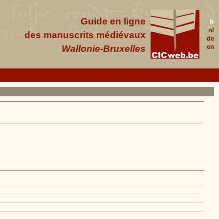
Guide en ligne
fr
nl
des manuscrits médiévaux
de
en
Wallonie-Bruxelles