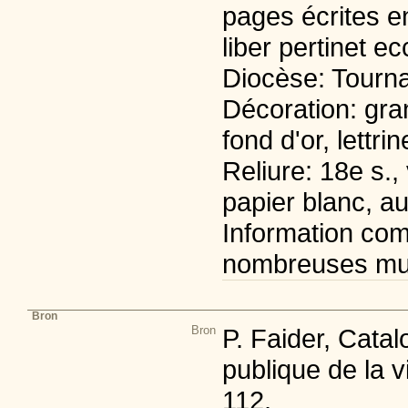
pages écrites en
liber pertinet ec
Diocèse: Tournai
Décoration: gra
fond d'or, lettr
Reliure: 18e s.,
papier blanc, a
Information com
nombreuses muti
Bron
Bron
P. Faider, Cata
publique de la v
112.