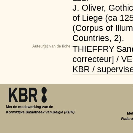
J. Oliver, Gothi
of Liege (ca 12
(Corpus of Illu
Countries, 2).
Auteur(s) van de fiche
THIEFFRY Sandr
correcteur] / V
KBR / supervise
Met de medewerking van de
Koninklijke Bibliotheek van België (KBR)
Met
Federa