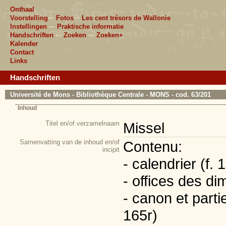
Onthaal
Voorstelling
···
Fotos
···
Les cent trésors de Wallonie
Instellingen
···
Praktische informatie
Handschriften
···
Zoeken
···
Zoeken+
Kalender
Contact
Links
Handschriften
Université de Mons - Bibliothèque Centrale - MONS - cod. 63/201
Inhoud
Titel en/of verzamelnaam
Missel
Samenvatting van de inhoud en/of
Contenu:
incipit
- calendrier (f. 
- offices des d
- canon et part
165r)