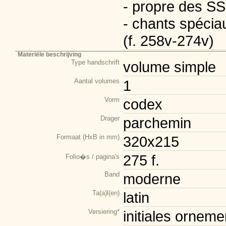
- propre des SS.
- chants spécia
(f. 258v-274v)
Materiële beschrijving
Type handschrift
volume simple
Aantal volumes
1
Vorm
codex
Drager
parchemin
Formaat (HxB in mm)
320x215
275 f.
Folio�s / pagina's
Band
moderne
Ta(a)l(en)
latin
Versiering*
initiales orneme