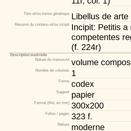
11r, col. 1)
Titre et/ou terme générique
Libellus de art
Résumé du contenu et/ou incipit
Incipit: Petitis
competentes regu
(f. 224r)
Description matérielle
Nature du manuscrit
volume composi
Nombre de volumes
1
Forme
codex
Support
papier
Format (HxL en mm)
300x200
Folios / pages
323 f.
Reliure
moderne