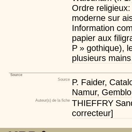
Ordre religieux:
moderne sur ais
Information com
papier aux filigr
P » gothique), l
plusieurs mains
Source
Source
P. Faider, Cata
Namur, Gemblou
Auteur(s) de la fiche
THIEFFRY Sandr
correcteur]