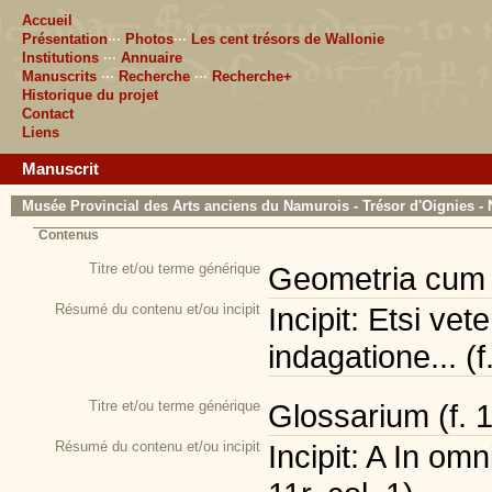
Accueil
Présentation
···
Photos
···
Les cent trésors de Wallonie
Institutions
···
Annuaire
Manuscrits
···
Recherche
···
Recherche+
Historique du projet
Contact
Liens
Manuscrit
Musée Provincial des Arts anciens du Namurois - Trésor d'Oignies - 
Contenus
Titre et/ou terme générique
Geometria cum fi
Résumé du contenu et/ou incipit
Incipit: Etsi ve
indagatione... (f
Titre et/ou terme générique
Glossarium (f. 
Résumé du contenu et/ou incipit
Incipit: A In omn