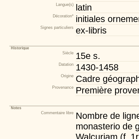
Langue(s)
latin
Décoration*
initiales orneme
Signes particuliers
ex-libris
Historique
Siècle
15e s.
Datation
1430-1458
Origine
Cadre géograph
Provenance
Première prove
Notes
Commentaire libre
Nombre de lignes:
monasterio de g
Walcuriam (f. 1r