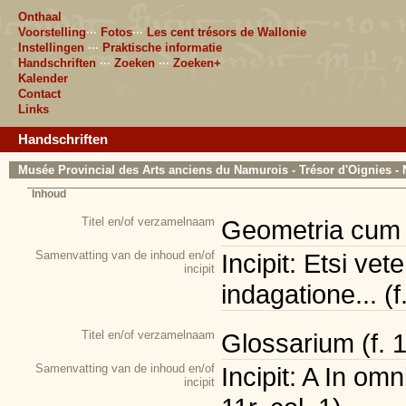
Onthaal
Voorstelling
···
Fotos
···
Les cent trésors de Wallonie
Instellingen
···
Praktische informatie
Handschriften
···
Zoeken
···
Zoeken+
Kalender
Contact
Links
Handschriften
Musée Provincial des Arts anciens du Namurois - Trésor d'Oignies - 
Inhoud
Titel en/of verzamelnaam
Geometria cum fi
Samenvatting van de inhoud en/of
Incipit: Etsi ve
incipit
indagatione... (f
Titel en/of verzamelnaam
Glossarium (f. 
Samenvatting van de inhoud en/of
Incipit: A In omn
incipit