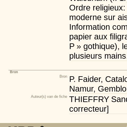
Ordre religieux:
moderne sur ais
Information com
papier aux filigr
P » gothique), l
plusieurs mains
Bron
Bron
P. Faider, Cata
Namur, Gemblou
Auteur(s) van de fiche
THIEFFRY Sandr
correcteur]