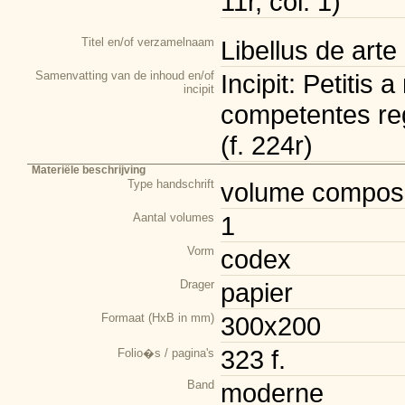
11r, col. 1)
Titel en/of verzamelnaam
Libellus de art
Samenvatting van de inhoud en/of
Incipit: Petitis
incipit
competentes regu
(f. 224r)
Materiële beschrijving
Type handschrift
volume composi
Aantal volumes
1
Vorm
codex
Drager
papier
Formaat (HxB in mm)
300x200
323 f.
Folio�s / pagina's
Band
moderne