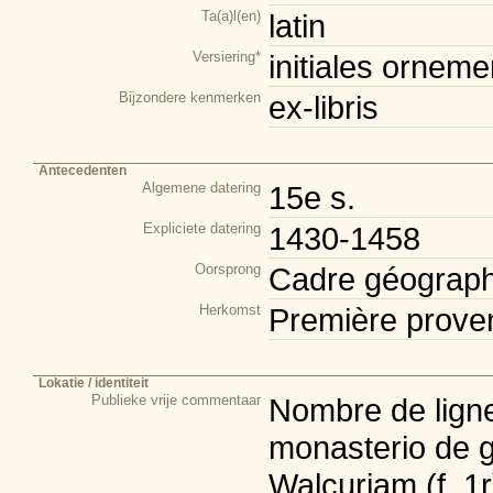
Ta(a)l(en)
latin
Versiering*
initiales orneme
Bijzondere kenmerken
ex-libris
Antecedenten
Algemene datering
15e s.
Expliciete datering
1430-1458
Oorsprong
Cadre géograph
Herkomst
Première prove
Lokatie / identiteit
Publieke vrije commentaar
Nombre de lignes:
monasterio de g
Walcuriam (f. 1r