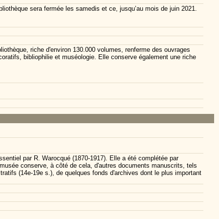
bliothèque sera fermée les samedis et ce, jusqu’au mois de juin 2021.
liothèque, riche d'environ 130.000 volumes, renferme des ouvrages
écoratifs, bibliophilie et muséologie. Elle conserve également une riche
'essentiel par R. Warocqué (1870-1917). Elle a été complétée par
e le musée conserve, à côté de cela, d'autres documents manuscrits, tels
tratifs (14e-19e s.), de quelques fonds d'archives dont le plus important