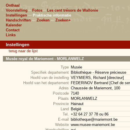
Onthaal
Voorstelling
···
Fotos
···
Les cent trésors de Wallonie
Instellingen
···
Praktische informatie
Handschriften
···
Zoeken
···
Zoeken+
Kalender
Contact
Links
Instellingen
terug naar de lijst
Musée royal de Mariemont - MORLANWELZ
Type
Musée
Specifiek departement
Bibliothèque - Réserve précieuse
Hoofd van de instelling
VEYMIERS, Richard [directeur]
Hoofd van het departement
FEDERINOV Bertrand [Chef de ser
Adres
Chaussée de Mariemont, 100
Postcode
7140
Plaats
MORLANWELZ
Provincie
Hainaut
Land
België
Tel.
+32 64 27 37 78 ou 86
E-mail
bibliotheque@mariemont.be
Website
www.musee-mariemont.be
Handschriften
oui