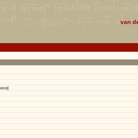
van d
vice]