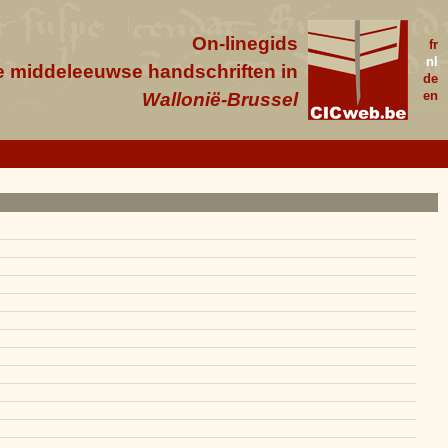
On-linegids
fr
nl
e middeleeuwse handschriften in
de
en
Wallonië-Brussel