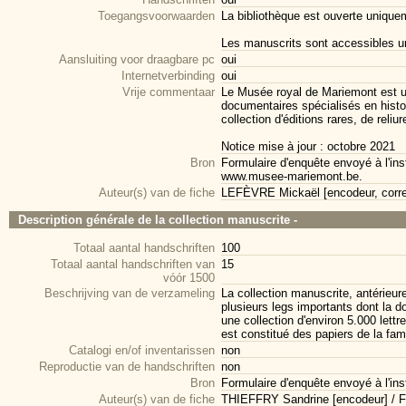
Toegangsvoorwaarden
La bibliothèque est ouverte unique
Les manuscrits sont accessibles un
Aansluiting voor draagbare pc
oui
Internetverbinding
oui
Vrije commentaar
Le Musée royal de Mariemont est u
documentaires spécialisés en histoir
collection d'éditions rares, de reliu
Notice mise à jour : octobre 2021
Bron
Formulaire d'enquête envoyé à l'inst
www.musee-mariemont.be.
Auteur(s) van de fiche
LEFÈVRE Mickaël [encodeur, corre
Description générale de la collection manuscrite -
Totaal aantal handschriften
100
Totaal aantal handschriften van
15
vóór 1500
Beschrijving van de verzameling
La collection manuscrite, antérieur
plusieurs legs importants dont la d
une collection d'environ 5.000 lett
est constitué des papiers de la fa
Catalogi en/of inventarissen
non
Reproductie van de handschriften
non
Bron
Formulaire d'enquête envoyé à l'inst
Auteur(s) van de fiche
THIEFFRY Sandrine [encodeur] / 