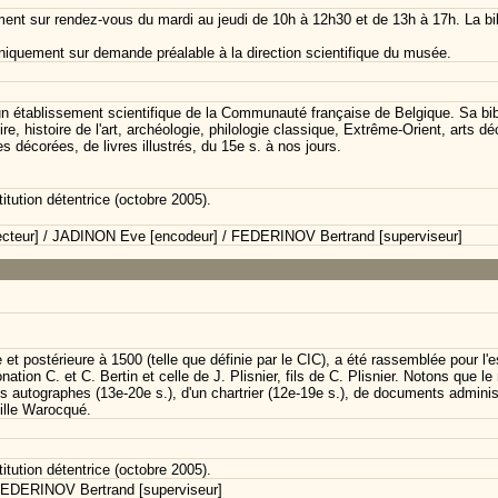
ment sur rendez-vous du mardi au jeudi de 10h à 12h30 et de 13h à 17h. La bi
iquement sur demande préalable à la direction scientifique du musée.
n établissement scientifique de la Communauté française de Belgique. Sa bib
e, histoire de l'art, archéologie, philologie classique, Extrême-Orient, arts d
res décorées, de livres illustrés, du 15e s. à nos jours.
itution détentrice (octobre 2005).
cteur] / JADINON Eve [encodeur] / FEDERINOV Bertrand [superviseur]
e et postérieure à 1500 (telle que définie par le CIC), a été rassemblée pour l
onation C. et C. Bertin et celle de J. Plisnier, fils de C. Plisnier. Notons qu
res autographes (13e-20e s.), d'un chartrier (12e-19e s.), de documents adminis
mille Warocqué.
itution détentrice (octobre 2005).
FEDERINOV Bertrand [superviseur]