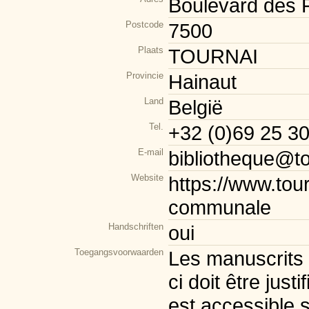
Boulevard des 
Postcode
7500
Plaats
TOURNAI
Provincie
Hainaut
Land
België
Tel.
+32 (0)69 25 3
E-mail
bibliotheque@to
Website
https://www.tour
communale
Handschriften
oui
Toegangsvoorwaarden
Les manuscrits 
ci doit être just
est accessible 