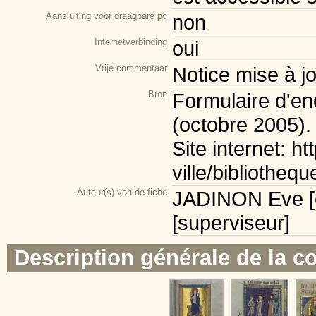
Aansluiting voor draagbare pc
non
Internetverbinding
oui
Vrije commentaar
Notice mise à j
Bron
Formulaire d'enq
(octobre 2005).
Site internet: h
ville/bibliothe
Auteur(s) van de fiche
JADINON Eve [
[superviseur]
Description générale de la co