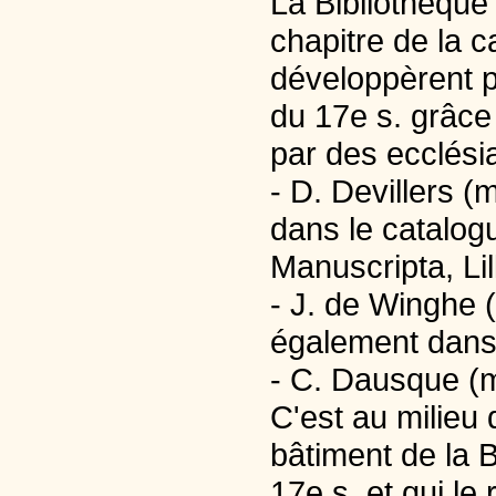
La Bibliothèque 
chapitre de la c
développèrent p
du 17e s. grâce
par des ecclési
- D. Devillers 
dans le catalog
Manuscripta, Lil
- J. de Winghe (
également dans
- C. Dausque (m
C'est au milieu 
bâtiment de la B
17e s. et qui le 