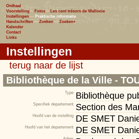
Onthaal
Voorstelling
···
Fotos
···
Les cent trésors de Wallonie
Instellingen
···
Praktische informatie
Handschriften
···
Zoeken
···
Zoeken+
Kalender
Contact
Links
Instellingen
terug naar de lijst
Bibliothèque de la Ville - T
Type
Bibliothèque pu
Specifiek departement
Section des Ma
Hoofd van de instelling
DE SMET Danielle
Hoofd van het departement
DE SMET Danielle
Adres