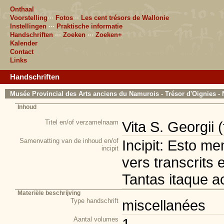
Onthaal
Voorstelling
···
Fotos
···
Les cent trésors de Wallonie
Instellingen
···
Praktische informatie
Handschriften
···
Zoeken
···
Zoeken+
Kalender
Contact
Links
Handschriften
Musée Provincial des Arts anciens du Namurois - Trésor d'Oignies - 
Inhoud
Titel en/of verzamelnaam
Vita S. Georgii 
Samenvatting van de inhoud en/of
Incipit: Esto me
incipit
vers transcrits e
Tantas itaque ac
Materiële beschrijving
Type handschrift
miscellanées
Aantal volumes
1