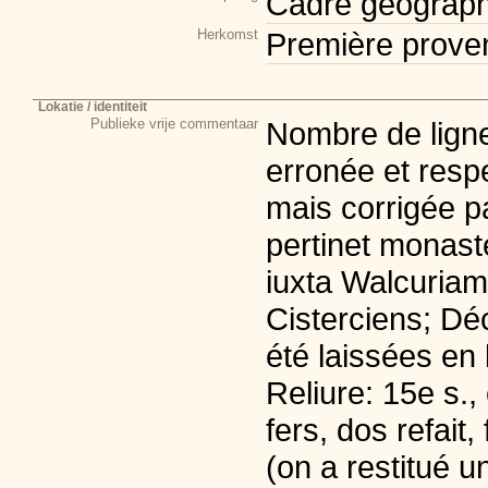
Cadre géograph
Herkomst
Première prove
Lokatie / identiteit
Publieke vrije commentaar
Nombre de lignes
erronée et resp
mais corrigée pa
pertinet monaste
iuxta Walcuriam 
Cisterciens; Dé
été laissées en 
Reliure: 15e s., 
fers, dos refai
(on a restitué 