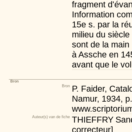
fragment d'évan
Information com
15e s. par la réu
milieu du siècle
sont de la main 
à Assche en 1450
avant que le vol
Bron
Bron
P. Faider, Cata
Namur, 1934, p
www.scriptoriu
Auteur(s) van de fiche
THIEFFRY Sandr
correcteur]