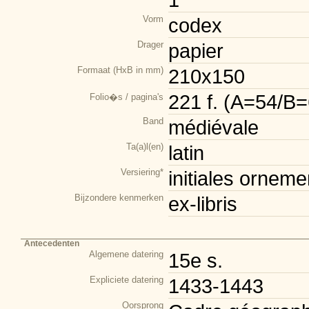
Vorm
codex
Drager
papier
Formaat (HxB in mm)
210x150
221 f. (A=54/
Folio�s / pagina's
Band
médiévale
Ta(a)l(en)
latin
Versiering*
initiales orneme
Bijzondere kenmerken
ex-libris
Antecedenten
Algemene datering
15e s.
Expliciete datering
1433-1443
Oorsprong