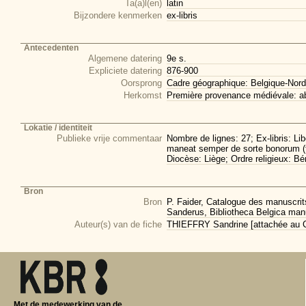
Ta(a)l(en)
latin
Bijzondere kenmerken
ex-libris
Antecedenten
Algemene datering
9e s.
Expliciete datering
876-900
Oorsprong
Cadre géographique: Belgique-Nord
Herkomst
Première provenance médiévale: a
Lokatie / identiteit
Publieke vrije commentaar
Nombre de lignes: 27; Ex-libris: Li
maneat semper de sorte bonorum (f. 
Diocèse: Liège; Ordre religieux: Bé
Bron
Bron
P. Faider, Catalogue des manuscri
Sanderus, Bibliotheca Belgica manus
Auteur(s) van de fiche
THIEFFRY Sandrine [attachée au CI
Met de medewerking van de