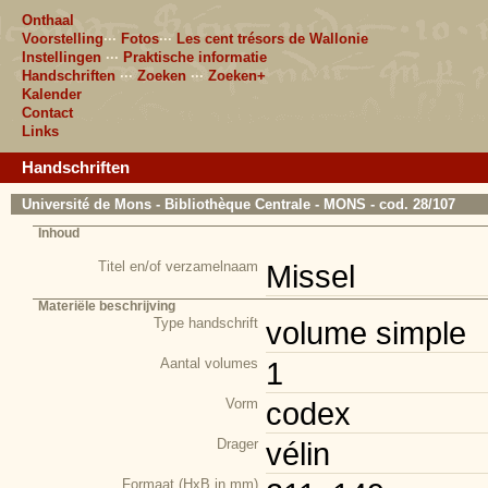
Onthaal
Voorstelling
···
Fotos
···
Les cent trésors de Wallonie
Instellingen
···
Praktische informatie
Handschriften
···
Zoeken
···
Zoeken+
Kalender
Contact
Links
Handschriften
Université de Mons - Bibliothèque Centrale - MONS - cod. 28/107
Inhoud
Titel en/of verzamelnaam
Missel
Materiële beschrijving
Type handschrift
volume simple
Aantal volumes
1
Vorm
codex
Drager
vélin
Formaat (HxB in mm)