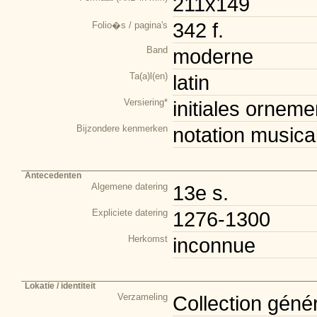
211x149
342 f.
Folio�s / pagina's
Band
moderne
Ta(a)l(en)
latin
Versiering*
initiales orneme
Bijzondere kenmerken
notation musica
Antecedenten
Algemene datering
13e s.
Expliciete datering
1276-1300
Herkomst
inconnue
Lokatie / identiteit
Verzameling
Collection géné