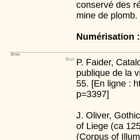
conservé des ré
mine de plomb.
Numérisation 
Bron
Bron
P. Faider, Cata
publique de la v
55. [En ligne : 
p=3397]
J. Oliver, Gothi
of Liege (ca 12
(Corpus of Illu