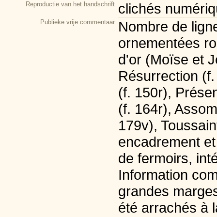
Reproductie van het handschrift
clichés numériq
Publieke vrije commentaar
Nombre de lignes
ornementées rou
d'or (Moïse et Jé
Résurrection (f.
(f. 150r), Prés
(f. 164r), Assomp
179v), Toussaint
encadrement et 
de fermoirs, int
Information com
grandes marges, 
été arrachés à l