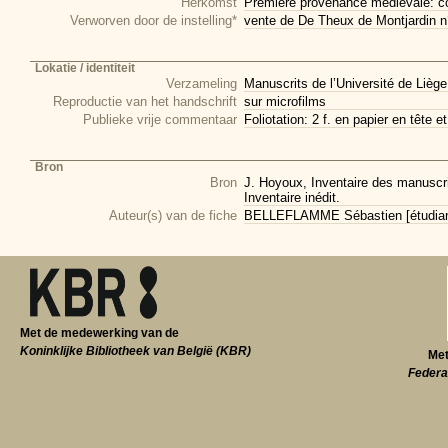
Herkomst
Première provenance médiévale: col
Verworven door de instelling*
vente de De Theux de Montjardin n
Lokatie / identiteit
Verzameling
Manuscrits de l’Université de Liège
Reproductie van het handschrift
sur microfilms
Publieke vrije commentaar
Foliotation: 2 f. en papier en tête 
Bron
Bron
J. Hoyoux, Inventaire des manuscrit
Inventaire inédit.
Auteur(s) van de fiche
BELLEFLAMME Sébastien [étudiant 
Met de medewerking van de
Koninklijke Bibliotheek van België (KBR)
Met
Federa