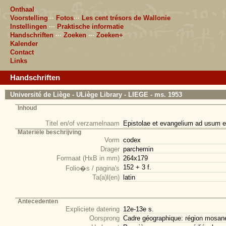
Onthaal
Voorstelling
···
Fotos
···
Les cent trésors de Wallonie
Instellingen
···
Praktische informatie
Handschriften
···
Zoeken
···
Zoeken+
Kalender
Contact
Links
Handschriften
Université de Liège - ULiège Library - LIEGE - ms. 1953
Inhoud
Titel en/of verzamelnaam
Epistolae et evangelium ad usum ec
Materiële beschrijving
Vorm
codex
Drager
parchemin
Formaat (HxB in mm)
264x179
152 + 3 f.
Folio�s / pagina's
Ta(a)l(en)
latin
Antecedenten
Expliciete datering
12e-13e s.
Oorsprong
Cadre géographique: région mosan