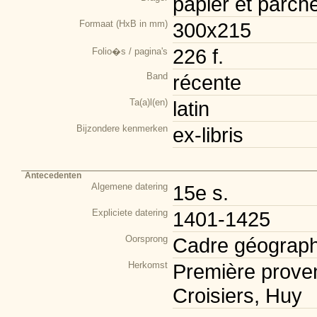
papier et parch
Formaat (HxB in mm)
300x215
226 f.
Folio�s / pagina's
Band
récente
Ta(a)l(en)
latin
Bijzondere kenmerken
ex-libris
Antecedenten
Algemene datering
15e s.
Expliciete datering
1401-1425
Oorsprong
Cadre géograph
Herkomst
Première prove
Croisiers, Huy