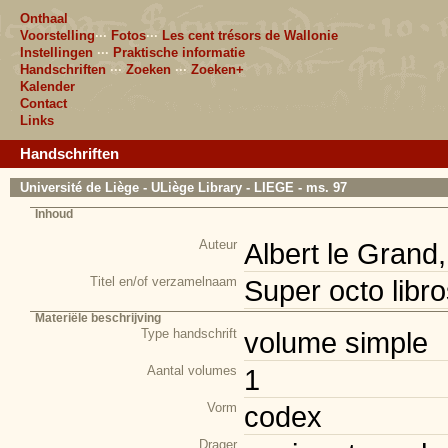
Onthaal
Voorstelling
···
Fotos
···
Les cent trésors de Wallonie
Instellingen
···
Praktische informatie
Handschriften
···
Zoeken
···
Zoeken+
Kalender
Contact
Links
Handschriften
Université de Liège - ULiège Library - LIEGE - ms. 97
Inhoud
Auteur
Albert le Grand
Titel en/of verzamelnaam
Super octo libro
Materiële beschrijving
Type handschrift
volume simple
Aantal volumes
1
Vorm
codex
Drager