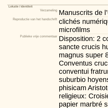
Lokatie / identiteit
Verzameling
Manuscrits de l
Reproductie van het handschrift
clichés numériqu
microfilms
Publieke vrije commentaar
Disposition: 2 c
sancte crucis h
magnus super 8 
Conventus crucif
conventui fratru
suburbio hoyens
phisicam Aristot
religieux: Croisi
papier marbré s