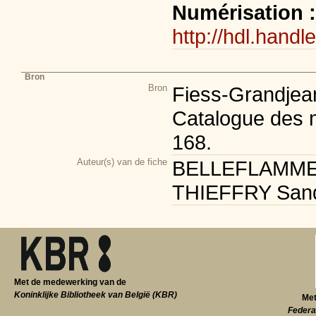
Numérisation 
http://hdl.handl
Bron
Bron
Fiess-Grandjean
Catalogue des m
168.
Auteur(s) van de fiche
BELLEFLAMME Sé
THIEFFRY Sandri
Met de medewerking van de
Koninklijke Bibliotheek van België (KBR)
Met
Federa