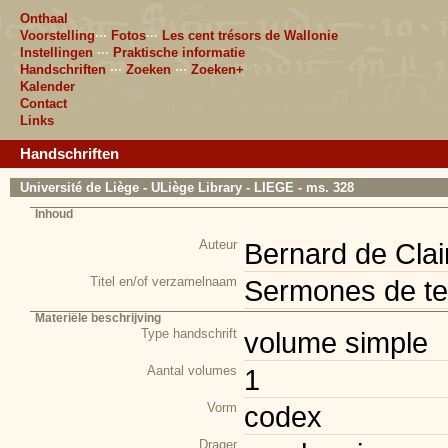
Onthaal
Voorstelling
···
Fotos
···
Les cent trésors de Wallonie
Instellingen
···
Praktische informatie
Handschriften
···
Zoeken
···
Zoeken+
Kalender
Contact
Links
Handschriften
Université de Liège - ULiège Library - LIEGE - ms. 328
Inhoud
Auteur
Bernard de Clai
Titel en/of verzamelnaam
Sermones de te
Materiële beschrijving
Type handschrift
volume simple
Aantal volumes
1
Vorm
codex
Drager