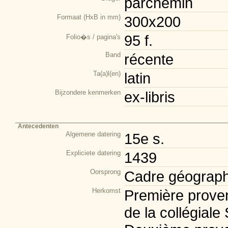
parchemin
Formaat (HxB in mm)
300x200
95 f.
Folio�s / pagina's
Band
récente
Ta(a)l(en)
latin
Bijzondere kenmerken
ex-libris
Antecedenten
Algemene datering
15e s.
Expliciete datering
1439
Oorsprong
Cadre géograph
Herkomst
Première prove
de la collégiale