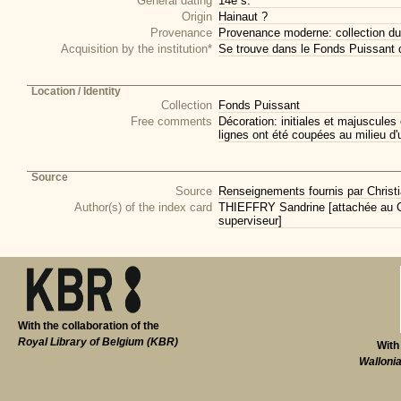
General dating
14e s.
Origin
Hainaut ?
Provenance
Provenance moderne: collection du
Acquisition by the institution*
Se trouve dans le Fonds Puissant 
Location / Identity
Collection
Fonds Puissant
Free comments
Décoration: initiales et majuscule
lignes ont été coupées au milieu d'
Source
Source
Renseignements fournis par Christi
Author(s) of the index card
THIEFFRY Sandrine [attachée au CI
superviseur]
With the collaboration of the
Royal Library of Belgium (KBR)
With
Walloni