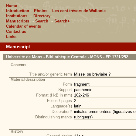
Home
Introduction
···
Photos
···
Les cent trésors de Wallonie
Institutions
···
Directory
Manuscripts
···
Search
···
Search+
Calendar of events
Contact us
Links
Manuscript
Université de Mons - Bibliothèque Centrale - MONS - FP 1321/252
Contents
Title and/or generic term
Missel ou bréviaire ?
Material description
Form
fragment
Support
parchemin
Format (HxB in mm)
162x246
Folios / pages
2 f.
Language(s)
latin
Decoration*
initiales ornementées (figuratives 
Distinguishing marks
rubrique(s)
History