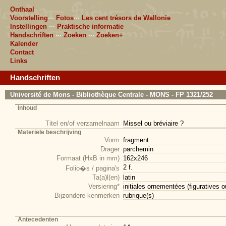
Onthaal
Voorstelling
···
Fotos
···
Les cent trésors de Wallonie
Instellingen
···
Praktische informatie
Handschriften
···
Zoeken
···
Zoeken+
Kalender
Contact
Links
Handschriften
Université de Mons - Bibliothèque Centrale - MONS - FP 1321/252
Inhoud
Titel en/of verzamelnaam
Missel ou bréviaire ?
Materiële beschrijving
Vorm
fragment
Drager
parchemin
Formaat (HxB in mm)
162x246
2 f.
Folio�s / pagina's
Ta(a)l(en)
latin
Versiering*
initiales ornementées (figuratives 
Bijzondere kenmerken
rubrique(s)
Antecedenten