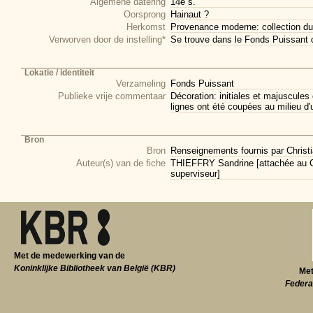
Algemene datering
14e s.
Oorsprong
Hainaut ?
Herkomst
Provenance moderne: collection du
Verworven door de instelling*
Se trouve dans le Fonds Puissant 
Lokatie / identiteit
Verzameling
Fonds Puissant
Publieke vrije commentaar
Décoration: initiales et majuscule
lignes ont été coupées au milieu d'
Bron
Bron
Renseignements fournis par Christi
Auteur(s) van de fiche
THIEFFRY Sandrine [attachée au CI
superviseur]
Met de medewerking van de
Koninklijke Bibliotheek van België (KBR)
Met
Federa