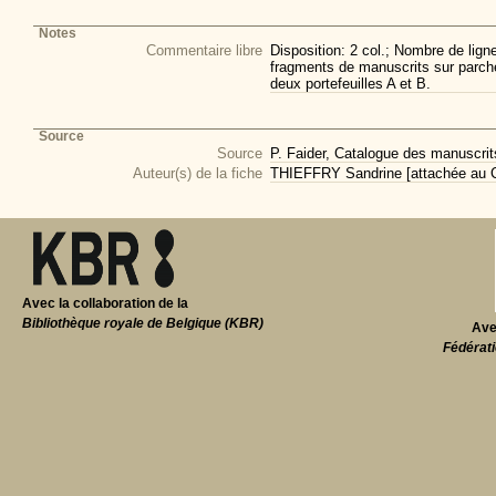
Notes
Commentaire libre
Disposition: 2 col.; Nombre de lign
fragments de manuscrits sur parch
deux portefeuilles A et B.
Source
Source
P. Faider, Catalogue des manuscri
Auteur(s) de la fiche
THIEFFRY Sandrine [attachée au CI
Avec la collaboration de la
Bibliothèque royale de Belgique (KBR)
Ave
Fédérati