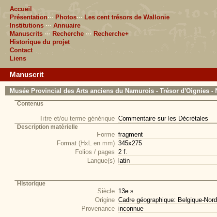
Accueil
Présentation
···
Photos
···
Les cent trésors de Wallonie
Institutions
···
Annuaire
Manuscrits
···
Recherche
···
Recherche+
Historique du projet
Contact
Liens
Manuscrit
Musée Provincial des Arts anciens du Namurois - Trésor d'Oignies - 
Contenus
Titre et/ou terme générique
Commentaire sur les Décrétales
Description matérielle
Forme
fragment
Format (HxL en mm)
345x275
Folios / pages
2 f.
Langue(s)
latin
Historique
Siècle
13e s.
Origine
Cadre géographique: Belgique-Nord
Provenance
inconnue