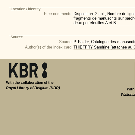
Location / Identity
Free comments
Disposition: 2 col.; Nombre de lign
fragments de manuscrits sur parch
deux portefeuilles A et B.
Source
Source
P. Faider, Catalogue des manuscri
Author(s) of the index card
THIEFFRY Sandrine [attachée au CI
With the collaboration of the
Royal Library of Belgium (KBR)
With
Walloni