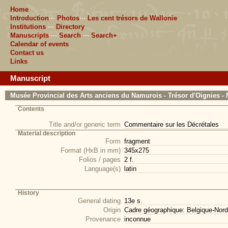
Home
Introduction
···
Photos
···
Les cent trésors de Wallonie
Institutions
···
Directory
Manuscripts
···
Search
···
Search+
Calendar of events
Contact us
Links
Manuscript
Musée Provincial des Arts anciens du Namurois - Trésor d'Oignies - 
Contents
Title and/or generic term
Commentaire sur les Décrétales
Material description
Form
fragment
Format (HxB in mm)
345x275
Folios / pages
2 f.
Language(s)
latin
History
General dating
13e s.
Origin
Cadre géographique: Belgique-Nord
Provenance
inconnue