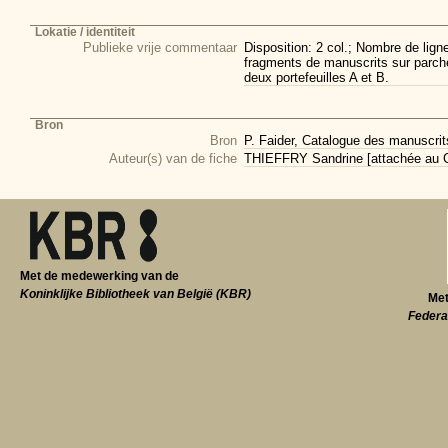
Lokatie / identiteit
Publieke vrije commentaar
Disposition: 2 col.; Nombre de lign
fragments de manuscrits sur parch
deux portefeuilles A et B.
Bron
Bron
P. Faider, Catalogue des manuscri
Auteur(s) van de fiche
THIEFFRY Sandrine [attachée au CI
Met de medewerking van de
Koninklijke Bibliotheek van België (KBR)
Met
Federa