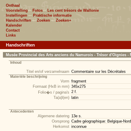
Onthaal
Voorstelling
···
Fotos
···
Les cent trésors de Wallonie
Instellingen
···
Praktische informatie
Handschriften
···
Zoeken
···
Zoeken+
Kalender
Contact
Links
Handschriften
Musée Provincial des Arts anciens du Namurois - Trésor d'Oignies - 
Inhoud
Titel en/of verzamelnaam
Commentaire sur les Décrétales
Materiële beschrijving
Vorm
fragment
Formaat (HxB in mm)
345x275
2 f.
Folio�s / pagina's
Ta(a)l(en)
latin
Antecedenten
Algemene datering
13e s.
Oorsprong
Cadre géographique: Belgique-Nord
Herkomst
inconnue