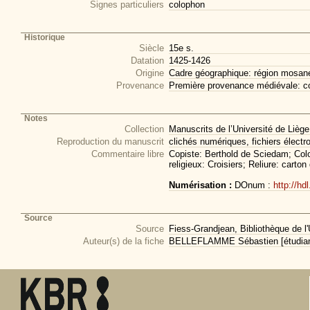
Signes particuliers
colophon
Historique
Siècle
15e s.
Datation
1425-1426
Origine
Cadre géographique: région mosan
Provenance
Première provenance médiévale: co
Notes
Collection
Manuscrits de l’Université de Liège
Reproduction du manuscrit
clichés numériques, fichiers électr
Commentaire libre
Copiste: Berthold de Sciedam; Colo
religieux: Croisiers; Reliure: carton
Numérisation :
DOnum :
http://hd
Source
Source
Fiess-Grandjean, Bibliothèque de l'
Auteur(s) de la fiche
BELLEFLAMME Sébastien [étudiant 