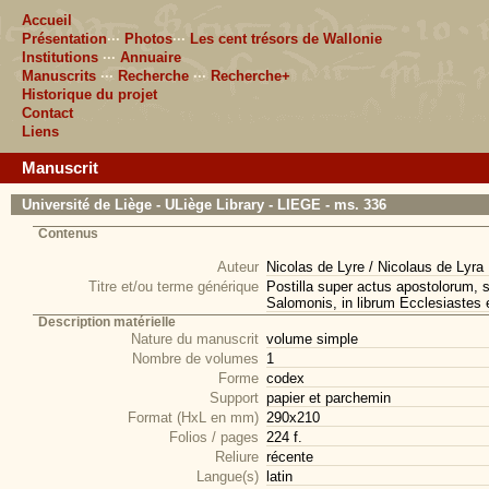
Accueil
Présentation
···
Photos
···
Les cent trésors de Wallonie
Institutions
···
Annuaire
Manuscrits
···
Recherche
···
Recherche+
Historique du projet
Contact
Liens
Manuscrit
Université de Liège - ULiège Library - LIEGE - ms. 336
Contenus
Auteur
Nicolas de Lyre / Nicolaus de Lyra
Titre et/ou terme générique
Postilla super actus apostolorum, s
Salomonis, in librum Ecclesiastes e
Description matérielle
Nature du manuscrit
volume simple
Nombre de volumes
1
Forme
codex
Support
papier et parchemin
Format (HxL en mm)
290x210
Folios / pages
224 f.
Reliure
récente
Langue(s)
latin