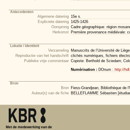
Antecedenten
Algemene datering
15e s.
Expliciete datering
1425-1426
Oorsprong
Cadre géographique: région mosan
Herkomst
Première provenance médiévale: co
Lokatie / identiteit
Verzameling
Manuscrits de l’Université de Liège
Reproductie van het handschrift
clichés numériques, fichiers électr
Publieke vrije commentaar
Copiste: Berthold de Sciedam; Colop
Numérisation :
DOnum :
http://hd
Bron
Bron
Fiess-Grandjean, Bibliothèque de l'
Auteur(s) van de fiche
BELLEFLAMME Sébastien [étudiant 
Met de medewerking van de