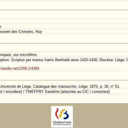
e
uvent des Croisiers, Huy
oniques, sur microfilms
hon: Scriptus per manus fratris Bertholdi anno 1425-1426; Diocèse: Liège; Ord
l.handle.net/2268.1/4394
Université de Liège. Catalogue des manuscrits, Liège, 1875, p. 30, n° 51.
/ encodeur] / THIEFFRY Sandrine [attachée au CIC / correcteur]