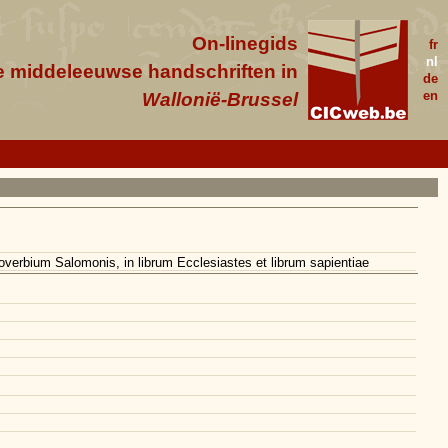
On-linegids
fr
nl
e middeleeuwse handschriften in
de
en
Wallonië-Brussel
roverbium Salomonis, in librum Ecclesiastes et librum sapientiae