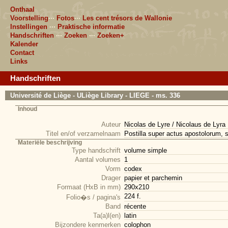
Onthaal
Voorstelling
···
Fotos
···
Les cent trésors de Wallonie
Instellingen
···
Praktische informatie
Handschriften
···
Zoeken
···
Zoeken+
Kalender
Contact
Links
Handschriften
Université de Liège - ULiège Library - LIEGE - ms. 336
Inhoud
Auteur
Nicolas de Lyre / Nicolaus de Lyra
Titel en/of verzamelnaam
Postilla super actus apostolorum, s
Materiële beschrijving
Type handschrift
volume simple
Aantal volumes
1
Vorm
codex
Drager
papier et parchemin
Formaat (HxB in mm)
290x210
224 f.
Folio�s / pagina's
Band
récente
Ta(a)l(en)
latin
Bijzondere kenmerken
colophon